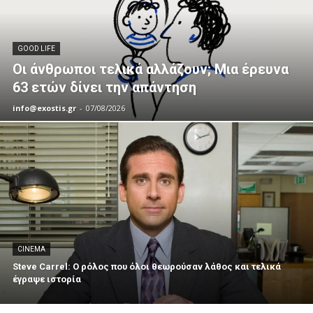
GOOD LIFE
Οι άνθρωποι τελικά αλλάζουν; Μια έρευνα
63 ετών δίνει την απάντηση
info@exostis.gr
-
07/08/2026
CINEMA
Steve Carrel: Ο ρόλος που όλοι θεωρούσαν λάθος και τελικά
έγραψε ιστορία