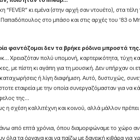
“FEVER” κι εμένα (στην αρχή σαν ντουέτο), στα τέλη 
ας Παπαδόπουλος στο μπάσο και στις αρχές του '83 ο 
οποία φαντάζομαι δεν τα βρήκε ρόδινα μπροστά τη
κ… Χρειαζόταν πολύ υπομονή, καρτερικότητα, τύχη κα
, με πίστη κι αγάπη για τη μουσική. Δεν υπήρχαν οι ετ
καταχωρήσεις ή λίγη διαφήμιση. Αυτό, δυστυχώς, συνε
στοτε εταιρεία με την οποία συνεργαζόμασταν για να κά
όφελος της…
ως η σχέση καλλιτέχνη και κοινού, αλλά μάλλον πρέπει 
πάνω από επτά χρόνια, όπου διαμορφώναμε το χώρο α
ν όλα τα όργανα και να παίζω με δανεική κιθάρα για χρ