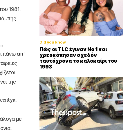
του 1981.
Μπάμπης
Did you know
ς…
Πώς οι TLC έγιναν Νο 1 και
ι πάνω απ'
χρεοκόπησαν σχεδόν
ταυτόχρονα το καλοκαίρι του
αιρείες
1993
χίζεται
νει της
να έχει
νάλογα με
όνια,