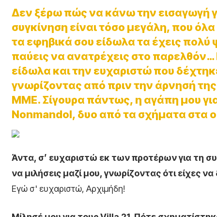
Δεν ξέρω πώς να κάνω την εισαγωγή γ
συγκίνηση είναι τόσο μεγάλη, που όλα
τα εφηβικά σου είδωλα τα έχεις πολύ 
παύεις να ανατρέχεις στο παρελθόν… 
είδωλα και την ευχαριστώ που δέχτηκ
γνωρίζοντας από πριν την άρνησή της
ΜΜΕ. Σίγουρα πάντως, η αγάπη μου για 
Nonmandol, δυο από τα σχήματα στα οπ
Άντα, σ’ ευχαριστώ εκ των προτέρων για τη συ
να μιλήσεις μαζί μου, γνωρίζοντας ότι είχες ν
Εγώ σ' ευχαριστώ, Αρχιμήδη!
Μίλησέ μου για τους
Villa 21. Πότε σχηματίστηκ