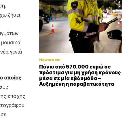
ση.
έχω ζήσει
αγμάτων.
ά μουσικά
 νέα γενιά
Newsroom
Πάνω από 570.000 ευρώ σε
πρόστιμα για μη χρήση κράνους
 ο οποίος
μέσα σε μία εβδομάδα –
Αυξημένη η παραβατικότητα
α…;
 της εποχής
ματογράφου
 σε