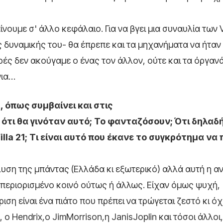
αίνουμε σ' άλλο κεφάλαιο. Για να βγει μια συναυλία των 
ς δυναμικής του- θα έπρεπε και τα μηχανήματα να ήταν
ρές δεν ακούγαμε ο ένας τον άλλον, ούτε και τα όργανά
νια…
 όπως συμβαίνει και στις
ότι θα γινόταν αυτό; Το φανταζόσουν; Ότι δηλαδή
illa 21; Τι είναι αυτό που έκανε το συγκρότημα να
λυση της μπάντας (Ελλάδα κι εξωτερικό) αλλά αυτή η 
α περιορισμένο κοινό ούτως ή άλλως. Είχαν όμως ψυχή,
ση είναι ένα πιάτο που πρέπει να τρώγεται ζεστό κι όχι
 Hendrix,ο JimMorrison,η JanisJoplin και τόσοι άλλοι, 