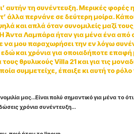
ι’ αυτήν τη συνέντευξη. Μερικές φορές 
 τ’ άλλα περνάνε σε δεύτερη μοίρα. Κάπο
ψηλά και απλά όταν συνομιλείς μαζί τους
Η Άντα Λαμπάρα ήταν για μένα ένα από 
ε να μου παραχωρήσει την εν λόγω συνέ
 εδώ και χρόνια για οποιαδήποτε επαφή 
τους θρυλικούς Villa 21 και για τις μονα
οία συμμετείχε, έπαιξε κι αυτή το ρόλο
νομιλία μας…Είναι πολύ σημαντικό για μένα το ότ
α δώσεις χρόνια συνέντευξη…
αν, ποιό ήταν το
lineup…