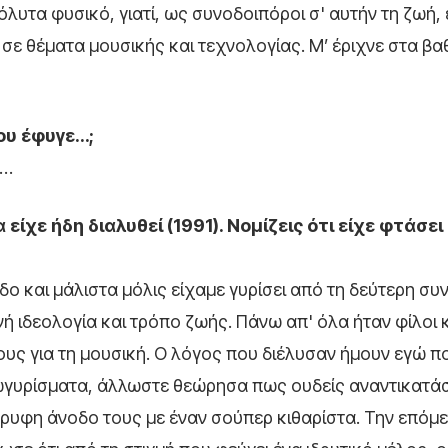
όλυτα φυσικό, γιατί, ως συνοδοιπόροι σ' αυτήν τη ζωή,
σε θέματα μουσικής και τεχνολογίας. Μ’ έριχνε στα βαθ
που έφυγε…;
ω…
χε ήδη διαλυθεί (1991). Νομίζεις ότι είχε φτάσει
ο και μάλιστα μόλις είχαμε γυρίσει από τη δεύτερη συ
νή ιδεολογία και τρόπο ζωής. Πάνω απ' όλα ήταν φίλοι 
υς για τη μουσική. Ο λόγος που διέλυσαν ήμουν εγώ π
γυρίσματα, άλλωστε θεώρησα πως ουδείς αναντικατάσ
ρυφη άνοδο τους με έναν σούπερ κιθαρίστα. Την επόμ