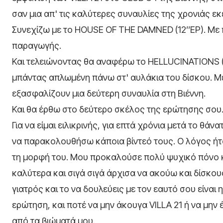
σαν μια απ' τις καλύτερες συναυλίες της χρονιάς εκ
Συνεχίζω με το HOUSE OF THE DAMNED (12’’EP). Με 
παραγωγής.
Και τελειώνοντας θα αναφέρω το HELLUCINATIONS (LP
μπάντας απλωμένη πάνω στ' αυλάκια του δίσκου. Με
εξασφαλίζουν μια δεύτερη συναυλία στη Βιέννη.
Και θα έρθω στο δεύτερο σκέλος της ερώτησης σου
Για να είμαι ειλικρινής, για επτά χρόνια μετά το θ
να παρακολουθήσω κάποια βίντεό τους. O λόγος ήτ
τη μορφή του. Μου προκαλούσε πολύ ψυχικό πόνο κα
καλύτερα και σιγά σιγά άρχισα να ακούω και δίσκου
γιατρός και το να δουλεύεις με τον εαυτό σου είναι 
ερώτηση, και ποτέ να μην άκουγα VILLA 21 ή να μην έβ
από τα βιώματά μου.