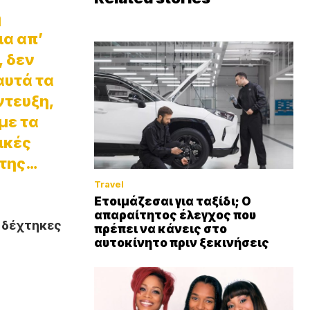
η
ια απ’
, δεν
αυτά τα
ντευξη,
με τα
δικές
 της…
Travel
Ετοιμάζεσαι για ταξίδι; Ο
απαραίτητος έλεγχος που
ι δέχτηκες
πρέπει να κάνεις στο
αυτοκίνητο πριν ξεκινήσεις