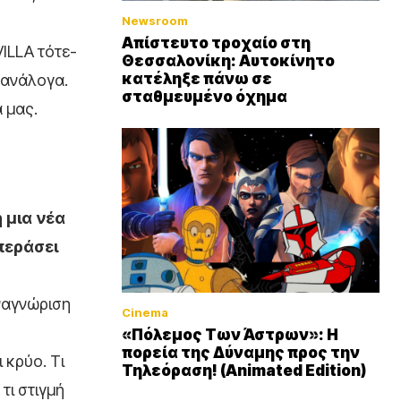
Newsroom
Απίστευτο τροχαίο στη
VILLA τότε-
Θεσσαλονίκη: Αυτοκίνητο
κατέληξε πάνω σε
 ανάλογα.
σταθμευμένο όχημα
 μας.
 μια νέα
 περάσει
αναγνώριση
Cinema
«Πόλεμος Των Άστρων»: Η
πορεία της Δύναμης προς την
 κρύο. Τι
Τηλεόραση! (Animated Edition)
τι στιγμή