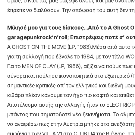
όμως, ο Κώστας μας μάζεψε όλους και μας ανακοίνωσ
έπρεπε να διαλύσουν. Την απόφασή του αυτή δεν τη
Μίλησέ μου για τους δίσκους…Από το
A
Ghost
O
garagepunkrock‘
n’
roll; Επιστρέφεις ποτέ σ’ α
A GHOST ON THE MOVE (LP, 1983).Μέσα από αυτό τ
για τη συλλογή που έβγαλε το 1984, με τον τίτλο 
Για το MEN OF CLAY (LP, 1986), αξίζει να πούμε πω
σύνορα και πούλησε ικανοποιητικά στο εξωτερικό (Γ
σημαντικές κριτικές απ’ τον ελληνικό και διεθνή μο
κιθάρα πλέον κάνουμε τον ήχο πιο κοφτό και επιθετ
Αποτέλεσμα αυτής της αλλαγής ήταν το ELECTRIC PO
μπάντας που σηματοδοτεί νέα ξεκινήματα. Το άλμπο
να αναφέρω πως στην Αυστρία μπήκε στο ανεξάρτητο 
εμφάνιση των VILLA 21 στο CLUB U4 της Βιέννης, στ