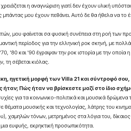
 χρειάζεται η αναγνώριση γιατί δεν έχουν υλική υπόστα
ης μπάντας μου έχουν πεθάνει. Αυτό δε θα ήθελα να το 
ατών, μου φαίνεται σα φυσική συνέπεια στη ροή των πρ
ημαντική περίοδος για την ελληνική ροκ σκηνή, με πολλ
70, '80 και '90 έγραψαν την ροκ ιστορία με την οποία η
, τη σέβεται κιόλας.
άκη, ηγετική μορφή των
Villa 21 και σύντροφό σου,
 ήταν; Πώς ήταν να βρίσκεστε μαζί στο ίδιο σχήμ
υχίες για τα κοινωνικο-πολιτικά και μουσικά δρώμενα
σε θέματα μουσικής και τεχνολογίας, λάτρης του κινη
ου), χαμηλών τόνων, μετρημένος στα λόγια του, δίκαιος
 μια ευφυής, εκρηκτική προσωπικότητα.