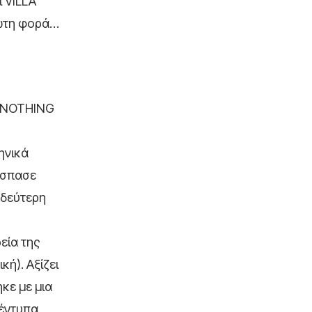
ι VILLA
ρώτη φορά…
H NOTHING
ηνικά
πέσπασε
 δεύτερη
εία της
ή). Αξίζει
κε με μια
 έντυπα