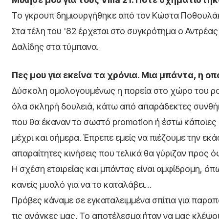
Το γκρουπ δημιουργήθηκε από τον Κώστα Ποθουλάκη 
Στα τέλη του '82 έρχεται στο συγκρότημα ο Αντρέ
Δαλίδης στα τύμπανα.
Πες μου για εκείνα τα χρόνια. Μια μπάντα, η 
Δύσκολη ομολογουμένως η πορεία στο χώρο του ρο
όλα σκληρή δουλειά, κάτω από απαράδεκτες συνθήκες
που θα έκαναν το σωστό promotion ή έστω κάποιες 
μέχρι και σήμερα. Έπρεπε εμείς να πιέζουμε την εκά
απαραίτητες κινήσεις που τελικά θα γύριζαν προς 
Η σχέση εταιρείας και μπάντας είναι αμφίδρομη, όπ
κανείς μυαλό για να το καταλάβει…
Πρόβες κάναμε σε εγκαταλειμμένα σπίτια για παρα
τις ανάγκες μας. Το αποτέλεσμα ήταν να μας κλέψου