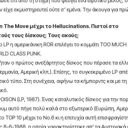
ε ότι από τη στιγμή που φεύγει ένα ιδρυτικό μέλος, ο
ν είχε εκμυστηρευτεί ούτε σ' εμένα. Την άκουγα για π
n
The
Move μέχρι το
Hellucinations. Πιστοί στο
υτούς τους δίσκους; Τους ακούς;
ο LP η αμερικάνικη ROR επιλέγει το κομμάτι TOO MUC
WORLD CLASS PUNK.
ς ήταν ο πρώτος ανεξάρτητος δίσκος που πέρασε τα ελλ
ερμανία, Αμερική κλπ.). Επίσης, το συγκεκριμένο LP α
υσικό τύπο. Στη συνέχεια, αφήνω τα κήμπορντς και με τη
ικό.
ISON (LP, 1987). Ένας καταλυτικός δίσκος για την πορ
υμ αυτό πήγε πολύ καλά στο εξωτερικό (Ευρώπη, Αμερικ
TOP 10 μέχρι το Νο.6 κι η επιτυχία αυτή επισφραγίστη
ις 8-6-1988, η οποία χαρακτηρίστηκε απ’ τα Αυστριακά