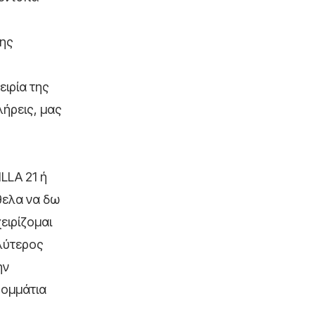
της
ειρία της
ήρεις, μας
LLA 21 ή
θελα να δω
ειρίζομαι
αλύτερος
ην
 κομμάτια