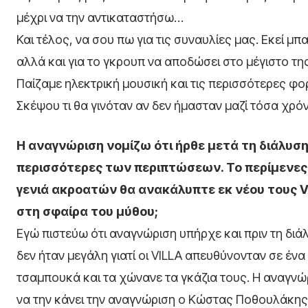
μέχρι να την αντικαταστήσω…
Και τέλος, να σου πω για τις συναυλίες μας. Εκεί μπ
αλλά και για το γκρουπ να αποδώσει στο μέγιστο τη
Παίζαμε ηλεκτρική μουσική και τις περισσότερες φο
Σκέψου τι θα γινόταν αν δεν ήμασταν μαζί τόσα χρό
Η αναγνώριση νομίζω ότι ήρθε μετά τη διάλυση,
περισσότερες των περιπτώσεων. Το περίμενες 
γενιά ακροατών θα ανακάλυπτε εκ νέου τους
V
στη σφαίρα του μύθου;
Εγώ πιστεύω ότι αναγνώριση υπήρχε και πριν τη διά
δεν ήταν μεγάλη γιατί οι VILLA απευθύνονταν σε έν
τσαμπουκά και τα χώνανε τα γκάζια τους. Η αναγνώρι
να την κάνει την αναγνώριση ο Κώστας Ποθουλάκης, o