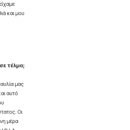
 είχαμε
ιά και μου
 σε τέλμα;
ναυλία μας
και αυτό
ου
τατος. Οι
ενη μέρα