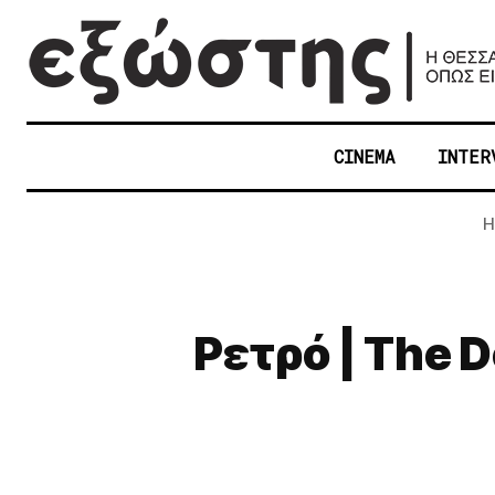
CINEMA
INTER
H
Ρετρό | The D