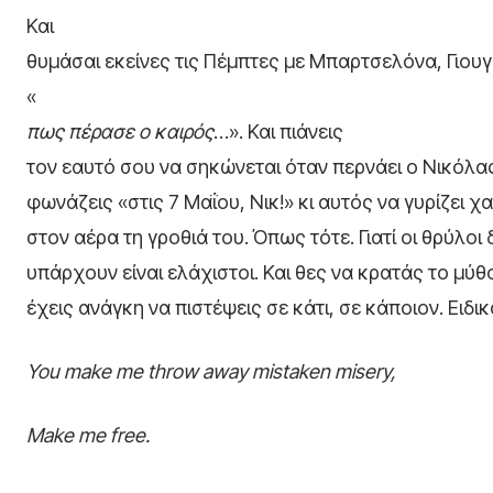
Και
θυμάσαι εκείνες τις Πέμπτες με Μπαρτσελόνα, Γιου
«
πως πέρασε ο καιρός
…». Και πιάνεις
τον εαυτό σου να σηκώνεται όταν περνάει ο Νικόλα
φωνάζεις «στις 7 Μαΐου, Νικ!» κι αυτός να γυρίζει 
στον αέρα τη γροθιά του. Όπως τότε. Γιατί οι θρύλοι
υπάρχουν είναι ελάχιστοι. Και θες να κρατάς το μύθ
έχεις ανάγκη να πιστέψεις σε κάτι, σε κάποιον. Ειδ
You make me throw away mistaken misery,
Make me free.