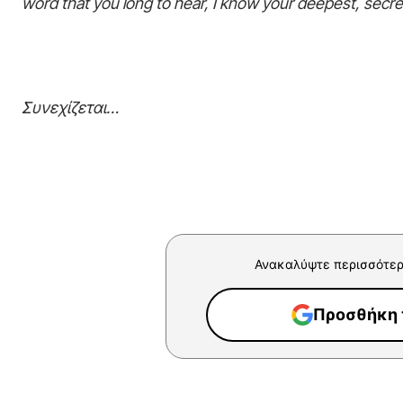
word that you long to hear, I know your deepest, secre
Συνεχίζεται…
Ανακαλύψτε περισσότερ
Προσθήκη τ