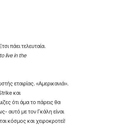
τσι πάει τελευταία.
o live in the
στής εταιρίας. «Αμερικανιά».
trike και
ζες ότι άμα το πάρεις θα
- αυτό με τον Γκάλη είναι
αι κόσμος και χειροκροτεί!