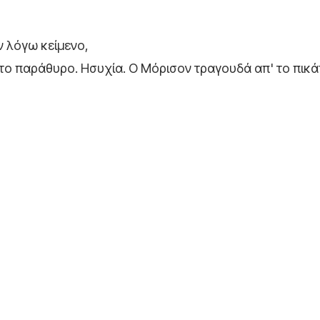
ν λόγω κείμενο,
το παράθυρο. Ησυχία. Ο Μόρισον τραγουδά απ' το πικά