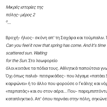
Μικρές ιστορίες της
πόλης- μέρος 2
ο
…
Βροχή- ήλιος- σκόνη απ' τη Σαχάρα και τούμπαλιν. Έ
Can you feel it now that spring has come. And it's time t
scattered sun. Waiting
for
the
Sun
. Στο λεωφορείο
όλοι κοιτάνε τα πόδια τους. Αθλητικά παπούτσια γνω
Όχι όπως παλιά- πιτσιρικάδες- που λέγαμε «πατάει S
καρφώνει» ή το άλλο που φορούσε ο Γκάλης και νόμι
«περπατάς» και συ στον αέρα… Που- παρεμπιπτόντως
καταπληκτικό. Απ' όπου περνάει στην πόλη, σηκώνετ