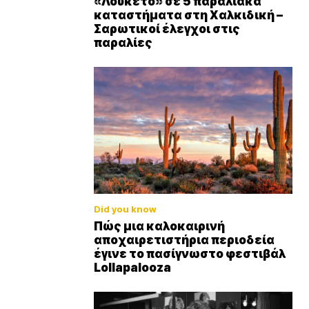
«Λουκέτο» σε 5 παραλιακά
καταστήματα στη Χαλκιδική –
Σαρωτικοί έλεγχοι στις
παραλίες
Did you know
Πώς μια καλοκαιρινή
αποχαιρετιστήρια περιοδεία
έγινε το πασίγνωστο φεστιβάλ
Lollapalooza