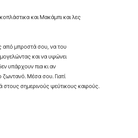
γκοπλάστικα και Μακάμπι και λες
ς από μπροστά σου, να του
χαμογελώντας και να υψώνει
 δεν υπάρχουν πια κι αν
ο ζωντανό. Μέσα σου. Γιατί
ικά στους σημερινούς ψεύτικους καιρούς.