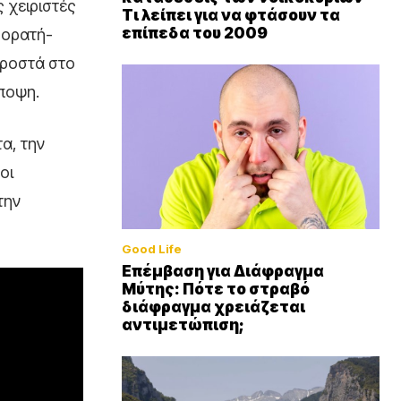
 χειριστές
Τι λείπει για να φτάσουν τα
επίπεδα του 2009
 ορατή-
προστά στο
άποψη.
α, την
οι
την
Good Life
Επέμβαση για Διάφραγμα
Μύτης: Πότε το στραβό
διάφραγμα χρειάζεται
αντιμετώπιση;