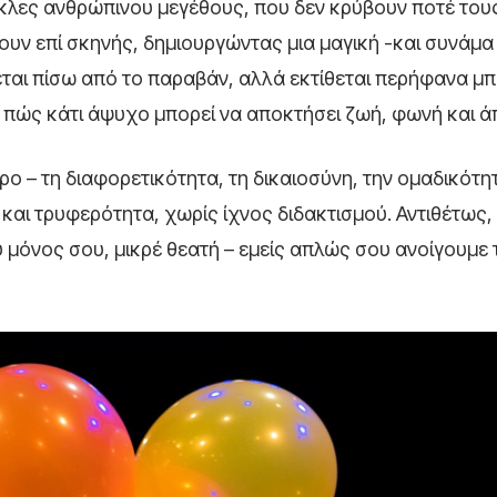
ύκλες ανθρώπινου μεγέθους, που δεν κρύβουν ποτέ τους
ουν επί σκηνής, δημιουργώντας μια μαγική -και συνάμα
ται πίσω από το παραβάν, αλλά εκτίθεται περήφανα μ
στο πώς κάτι άψυχο μπορεί να αποκτήσει ζωή, φωνή και 
ο – τη διαφορετικότητα, τη δικαιοσύνη, την ομαδικότητ
 και τρυφερότητα, χωρίς ίχνος διδακτισμού. Αντιθέτως, 
 μόνος σου, μικρέ θεατή – εμείς απλώς σου ανοίγουμε 