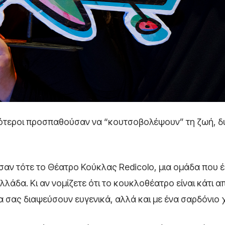
σσότεροι προσπαθούσαν να “κουτσοβολέψουν” τη ζωή, δ
σαν τότε το Θέατρο Κούκλας Redicolo, μια ομάδα που έ
λάδα. Κι αν νομίζετε ότι το κουκλοθέατρο είναι κάτι α
 να σας διαψεύσουν ευγενικά, αλλά και με ένα σαρδόνιο