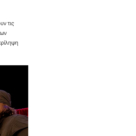
υν τις
των
ερίληψη