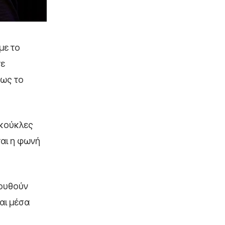
με το
τε
 ως το
 κούκλες
ται η φωνή
λουθούν
αι μέσα