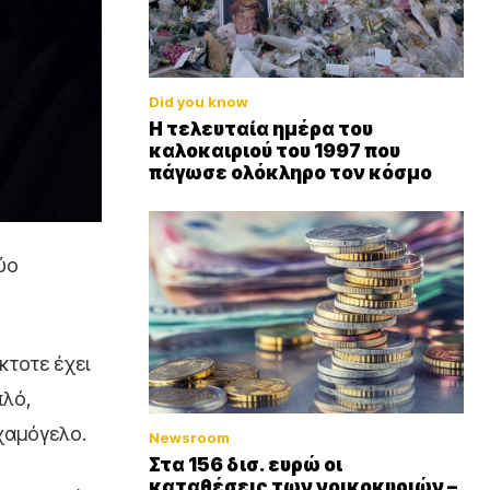
Did you know
Η τελευταία ημέρα του
καλοκαιριού του 1997 που
πάγωσε ολόκληρο τον κόσμο
ύο
κτοτε έχει
πλό,
 χαμόγελο.
Newsroom
Στα 156 δισ. ευρώ οι
καταθέσεις των νοικοκυριών –