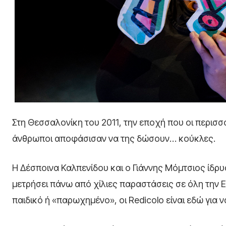
Στη Θεσσαλονίκη του 2011, την εποχή που οι περι
άνθρωποι αποφάσισαν να της δώσουν… κούκλες.
Η Δέσποινα Καλπενίδου και ο Γιάννης Μόμτσιος ίδρυ
μετρήσει πάνω από χίλιες παραστάσεις σε όλη την Ελ
παιδικό ή «παρωχημένο», οι Redicolo είναι εδώ για