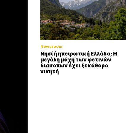
Newsroom
Νησί ή ηπειρωτική Ελλάδα; Η
μεγάλη μάχη των φετινών
διακοπών έχει ξεκάθαρο
νικητή