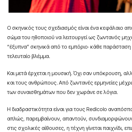
Ο σκηνικός τους σχεδιασμός είναι ένα κεφάλαιο από
σώμα του ηθοποιού να λειτουργεί ως ζωντανός μηχ
“έξυπνα” σκηνικά από το εμπόριο· κάθε παράσταση 
τελευταίο βλέμμα.
Και μετά έρχεται η μουσική. Όχι σαν υπόκρουση, αλ
και τους ανθρώπους. Από ζωντανές ερμηνείες μέχρι
των συναισθημάτων που δεν χωράνε σε λόγια.
Η διαδραστικότητα είναι για τους Redicolo αναπόσ
απλώς, παρεμβαίνουν, απαντούν, συνδιαμορφώνουν τ
στις σχολικές αίθουσες, η τέχνη γίνεται παιχνίδι, ε