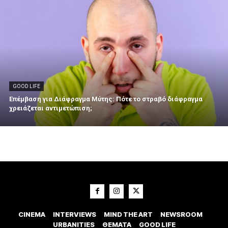
GOOD LIFE
Επέμβαση για Διάφραγμα Μύτης: Πότε το στραβό διάφραγμα
χρειάζεται αντιμετώπιση;
CINEMA
INTERVIEWS
MIND THE ART
NEWSROOM
URBANITIES
ΘΕΜΑΤΑ
GOOD LIFE