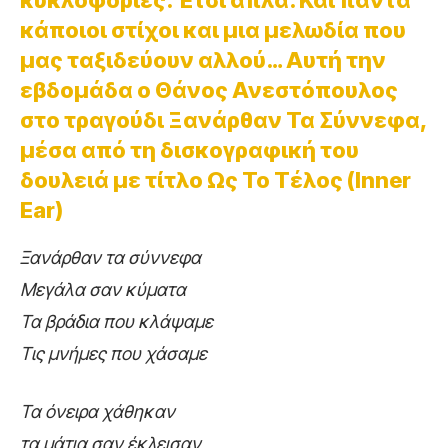
κυκλοφορίες. Έτσι απλά. Και πάντα
κάποιοι στίχοι και μια μελωδία που
μας ταξιδεύουν αλλού… Αυτή την
εβδομάδα ο Θάνος Ανεστόπουλος
στο τραγούδι Ξανάρθαν Τα Σύννεφα,
μέσα από τη δισκογραφική του
δουλειά με τίτλο Ως Το Τέλος (Inner
Ear)
Ξανάρθαν τα σύννεφα
Μεγάλα σαν κύματα
Τα βράδια που κλάψαμε
Τις μνήμες που χάσαμε
Τα όνειρα χάθηκαν
τα μάτια σαν έκλεισαν