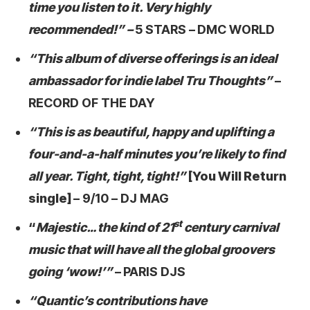
time you listen to it. Very highly
recommended!” –
5 STARS –
DMC WORLD
“This album of diverse offerings is an ideal
ambassador for indie label Tru Thoughts”
–
RECORD OF THE DAY
“This is as beautiful, happy and uplifting a
four-and-a-half minutes you’re likely to find
all year. Tight, tight, tight!”
[You Will Return
single]
– 9/10 – DJ MAG
st
“
Majestic… the kind of 21
century carnival
music that will have all the global groovers
going ‘wow!’”
–
PARIS DJS
“Quantic’s contributions have