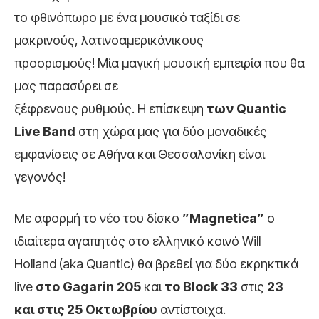
το φθινόπωρο με ένα μουσικό ταξίδι σε
μακρινούς, λατινοαμερικάνικους
προορισμούς! Μία μαγική μουσική εμπειρία που θα
μας παρασύρει σε
ξέφρενους ρυθμούς. H επίσκεψη
των Quantic
Live Band
στη χώρα μας για δύο μοναδικές
εμφανίσεις σε Αθήνα και Θεσσαλονίκη είναι
γεγονός!
Με αφορμή το νέο του δίσκο
”
M
agnetica”
ο
ιδιαίτερα αγαπητός στο ελληνικό κοινό Will
Holland (aka Quantic) θα βρεθεί για δύο εκρηκτικά
live
στο
Gagarin
205
και
το
Block
33
στις
23
και στις 25 Οκτωβρίου
αντίστοιχα.