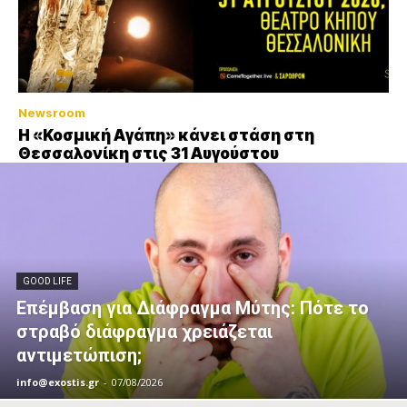
Newsroom
Η «Κοσμική Αγάπη» κάνει στάση στη
Θεσσαλονίκη στις 31 Αυγούστου
GOOD LIFE
Επέμβαση για Διάφραγμα Μύτης: Πότε το
στραβό διάφραγμα χρειάζεται
αντιμετώπιση;
info@exostis.gr
-
07/08/2026