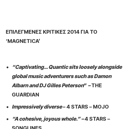
ΕΠΙΛΕΓΜΕΝΕΣ ΚΡΙΤΙΚΕΣ 2014 ΓΙΑ ΤΟ
‘
MAGNETICA
’
“Captivating…
Quantic sits loosely alongside
global music adventurers such as Damon
Albarn and DJ Gilles Peterson
”
–
THE
GUARDIAN
Impressively diverse
– 4 STARS – MOJO
“A cohesive, joyous whole.” –
4 STARS –
SONGLINES