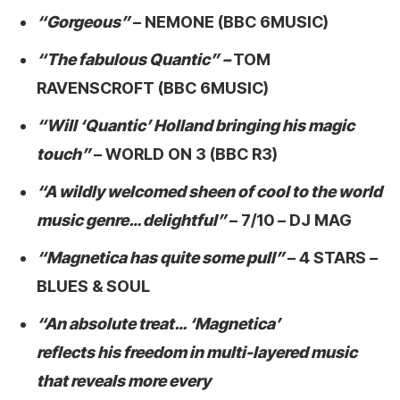
“Gorgeous”
– NEMONE (BBC 6MUSIC)
“T
he fabulous Quantic” –
TOM
RAVENSCROFT (BBC 6MUSIC)
“Will ‘Quantic’ Holland bringing his magic
touch”
– WORLD ON 3 (BBC R3)
“A wildly welcomed sheen of cool to the world
music genre… delightful”
– 7/10 – DJ MAG
“Magnetica has quite some pull”
– 4 STARS –
BLUES & SOUL
“An absolute treat…
‘Magnetica’
reflects his freedom in multi-layered music
that reveals more every