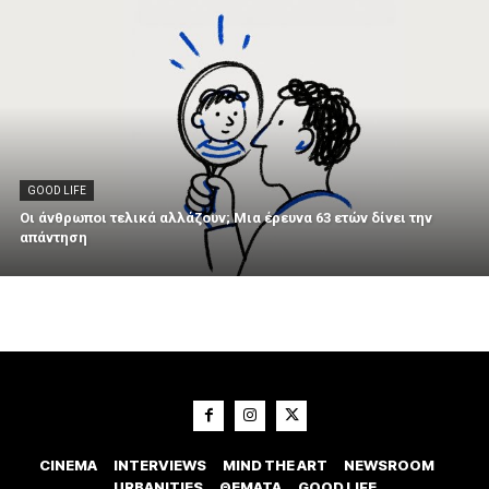
GOOD LIFE
Οι άνθρωποι τελικά αλλάζουν; Μια έρευνα 63 ετών δίνει την
απάντηση
CINEMA
INTERVIEWS
MIND THE ART
NEWSROOM
URBANITIES
ΘΕΜΑΤΑ
GOOD LIFE