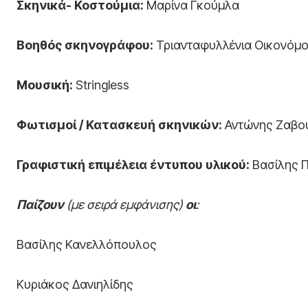
Σκηνικά- Κοστούμια:
Μαρίνα Γκούμλα
Βοηθός σκηνογράφου:
Τριανταφυλλένια Οικονόμ
Μουσική:
Stringless
Φωτισμοί / Κατασκευή σκηνικών:
Αντώνης Ζαβο
Γραφιστική επιμέλεια έντυπου υλικού:
Βασίλης 
Παίζουν
(με σειρά εμφάνισης)
οι
:
Βασίλης Κανελλόπουλος
Κυριάκος Δανιηλίδης