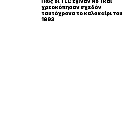
Πώς οι TLC έγιναν Νο 1 και
χρεοκόπησαν σχεδόν
ταυτόχρονα το καλοκαίρι του
1993