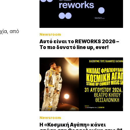
χία, από
Newsroom
Αυτό είναι το REWORKS 2026 –
Το πιο δυνατό line up, ever!
Newsroom
Η «Κοσμική Αγάπη» κάνει