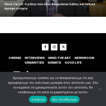
Steve Carrel: Ο ρόλος που όλοι θεωρούσαν λάθος και τελικά
έγραψε ιστορία
CINEMA
INTERVIEWS
MIND THE ART
NEWSROOM
URBANITIES
ΘΕΜΑΤΑ
GOOD LIFE
Χρησιμοποιούμε cookies για να διασφαλίσουμε ότι σας
προσφέρουμε την καλύτερη εμπειρία στον ιστότοπό μας. Εάν
συνεχίσετε να χρησιμοποιείτε αυτόν τον ιστότοπο, θα
υποθέσουμε ότι είστε ευχαριστημένοι με αυτόν.
© 2023 Εxostispress - All right reserved. Κατασκευή Ιστοσελίδας
idees
digital agency
Αποδοχή
Δεν Αποδέχομαι
Οροι χρήσης