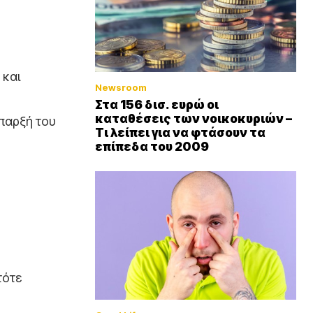
 και
Newsroom
Στα 156 δισ. ευρώ οι
καταθέσεις των νοικοκυριών –
ύπαρξή του
Τι λείπει για να φτάσουν τα
επίπεδα του 2009
τότε