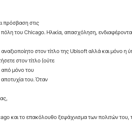
ει πρόσβαση στις
όλη του Chicago. Ηλικία, απασχόληση, ενδιαφέροντα
 αναξιοποίητο στον τίτλο της Ubisoft αλλά και μόνο η 
τήσετε στον τίτλο (ούτε
ν από μόνο του
 αποτυχία του. Όταν
ίας,
icago και το επακόλουθο ξεψάχνισμα των πολιτών του, 