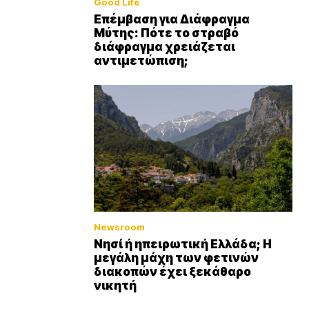
Good Life
Επέμβαση για Διάφραγμα
Μύτης: Πότε το στραβό
διάφραγμα χρειάζεται
αντιμετώπιση;
Newsroom
Νησί ή ηπειρωτική Ελλάδα; Η
μεγάλη μάχη των φετινών
διακοπών έχει ξεκάθαρο
νικητή