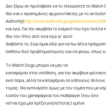
Δεν ξέρω αν προλάβατε να το τελειώσετε το Watch 
ίδιο και ο αγαπημένος αρχισυντάκτης με το εκτενέσ
Authority(
http
://
www
.
authority
.
gr
/
games
/
reviews
/268
και εγώ. Για την ακριβεία το κείμενό του έχει πολλά 
ίδιο τον τίτλο από όσα εγώ γι' αυτό
διαβάστε το. Εγώ είμαι εδώ για να πω άλλα πράγματ
εκθέσω δυό προβληματισμούς και να φύγω, όπως 
Το Watch Dogs μπορεί να μην τα
καταφέρνει στην υπόθεση, για την ακρίβεια ψιλοαυ
εκεί πέρα, αλλά τα καταφέρνει σε κάποιους άλλους
τομείς. Θα εκπλαγείτε όμως με τον τομέα που με κέ
λοιπόν του gameplayκαι του multiplayer (που όσο
να'ναι έχει μία πρέζα γνησιότητας) εμένα