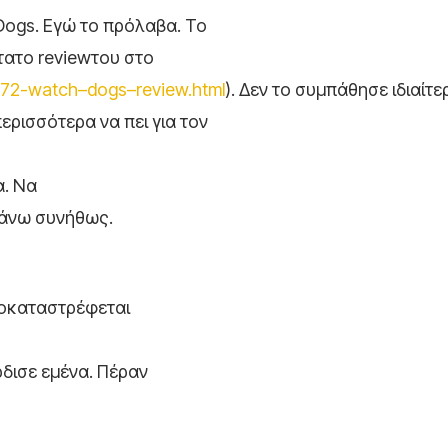
Dogs. Εγώ το πρόλαβα. Το
τατο reviewτου στο
72-
watch
–
dogs
–
review
.
html
). Δεν το συμπάθησε ιδιαίτε
περισσότερα να πει για τον
α. Να
κάνω συνήθως.
τοκαταστρέφεται
ρδισε εμένα. Πέραν