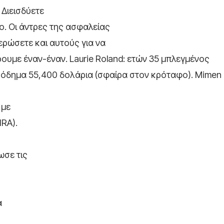
 Διεισδύετε
ο. Οι άντρες της ασφαλείας
ερώσετε και αυτούς για να
ουμε έναν-έναν. Laurie Roland: ετών 35 μπλεγμένος
ισόδημα 55,400 δολάρια (σφαίρα στον κρόταφο). Mimen
 με
IRA).
ωσε τις
α