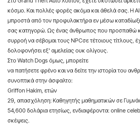
Στο Grand Theft Auto λοιπόν, έχετε σκοτώσει αρκετ
κόσμο. Και πολλές φορές ακόμα και άθελά σας. Η A
μπροστά από τον προφυλακτήρα εν μέσω καταδίωξης
σας κατηγορώ. Ως ένας άνθρωπος που προσπαθώ 
συρροή να σέβομαι τους NPCσε τέτοιους τίτλους, 
δολοφονήσει εξ' αμελείας ουκ ολίγους.
Στο Watch Dogs όμως, μπορείτε
να πατήσετε φρένο και να δείτε την ιστορία του α
συνοπτικά στην άσφαλτο:
Griffon Hakim, ετών
29, απασχόληση: Καθηγητής μαθηματικών σε Γυμνάσ
54,600 δολάρια ετησίως, ενδιαφέροντα: online celebri
σκέψεις.