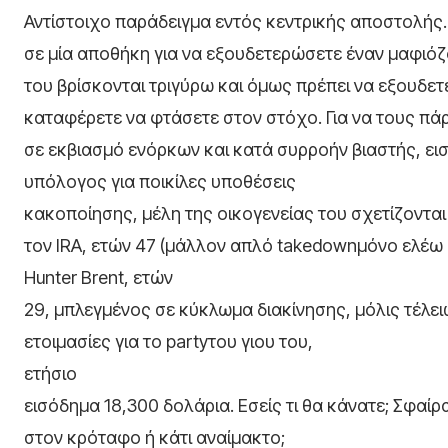
Αντίστοιχο παράδειγμα εντός κεντρικής αποστολής.
σε μία αποθήκη για να εξουδετερώσετε έναν μαφιόζ
του βρίσκονται τριγύρω και όμως πρέπει να εξουδετ
καταφέρετε να φτάσετε στον στόχο. Για να τους πάρ
σε εκβιασμό ενόρκων και κατά συρροήν βιαστής, ε
υπόλογος για ποικίλες υποθέσεις
κακοποίησης, μέλη της οικογενείας του σχετίζονται
τον IRA, ετών 47 (μάλλον απλό takedownμόνο ελέω 
Hunter Brent, ετών
29, μπλεγμένος σε κύκλωμα διακίνησης, μόλις τέλει
ετοιμασίες για το partyτου γιου του,
ετήσιο
εισόδημα 18,300 δολάρια. Εσείς τι θα κάνατε; Σφαίρ
στον κρόταφο ή κάτι αναίμακτο;