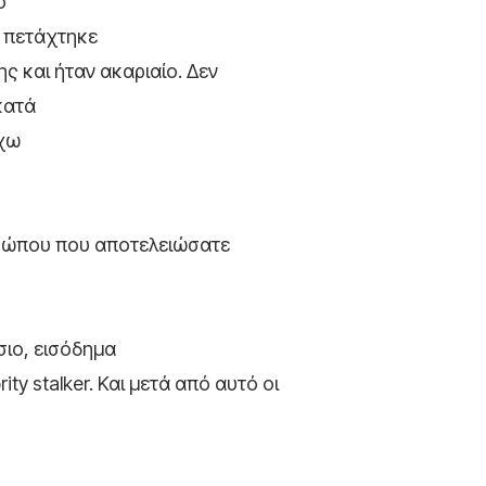
ό
I πετάχτηκε
 και ήταν ακαριαίο. Δεν
κατά
έχω
νθρώπου που αποτελειώσατε
ιο, εισόδημα
ty stalker. Και μετά από αυτό οι