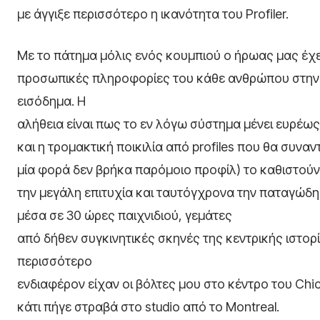
με άγγιξε περισσότερο η ικανότητα του Profiler.
Με το πάτημα μόλις ενός κουμπιού ο ήρωας μας έχ
προσωπικές πληροφορίες του κάθε ανθρώπου στην π
εισόδημα. Η
αλήθεια είναι πως το εν λόγω σύστημα μένει ευρέως
και η τρομακτική ποικιλία από profiles που θα συναν
μία φορά δεν βρήκα παρόμοιο προφίλ) το καθιστού
την μεγάλη επιτυχία και ταυτόγχρονα την παταγώδη
μέσα σε 30 ώρες παιχνιδιού, γεμάτες
από δήθεν συγκινητικές σκηνές της κεντρικής ιστορ
περισσότερο
ενδιαφέρον είχαν οι βόλτες μου στο κέντρο του Ch
κάτι πήγε στραβά στο studio από το Montreal.