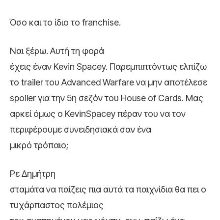
Όσο και το ίδιο το franchise.
Ναι ξέρω. Αυτή τη φορά
έχεις έναν Kevin Spacey. Παρεμπιπτόντως ελπίζω
το trailer του Advanced Warfare να μην αποτέλεσε
spoiler για την 5η σεζόν του House of Cards. Μας
αρκεί όμως ο KevinSpacey πέραν του να τον
περιφέρουμε συνειδησιακά σαν ένα
μικρό τρόπαιο;
Ρε Δημήτρη
σταμάτα να παίζεις πια αυτά τα παιχνίδια θα πει ο
τυχάρπαστος πολέμιος