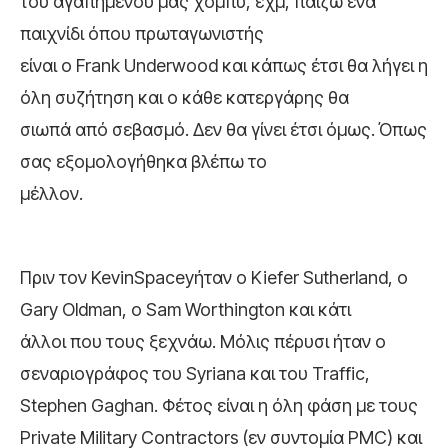
του αγαπημένου μας χόμπυ, εχμ, παίζω ένα
παιχνίδι όπου πρωταγωνιστής
είναι ο Frank Underwood και κάπως έτσι θα λήγει η
όλη συζήτηση και ο κάθε κατεργάρης θα
σιωπά από σεβασμό. Δεν θα γίνει έτσι όμως. Όπως
σας εξομολογήθηκα βλέπω το
μέλλον.
Πριν τον KevinSpaceyήταν ο Kiefer Sutherland, ο
Gary Oldman, ο Sam Worthington και κάτι
άλλοι που τους ξεχνάω. Μόλις πέρυσι ήταν ο
σεναριογράφος του
Syriana και του Traffic,
Stephen Gaghan. Φέτος είναι η όλη φάση με τους
Private Military Contractors (εν συντομία PMC) και