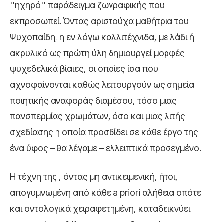
''ηχηρό'' παράδειγμα ζωγραφικής που
εκπροσωπεί. Όντας αριστούχα μαθήτρια του
Ψυχοπαίδη, η εν λόγω καλλιτέχνιδα, με λάδι ή
ακρυλικό ως πρώτη ύλη δημιουργεί μορφές
ψυχεδελικά βίαιες, οι οποίες ίσα που
αχνοφαίνονται καθώς λειτουργούν ως σημεία
ποιητικής αναφοράς διαμέσου, τόσο μιας
πανσπερμίας χρωμάτων, όσο και μιας λιτής
σχεδίασης η οποία προσδίδει σε κάθε έργο της
ένα ύφος – θα λέγαμε – ελλειπτικά προσεγμένο.
Η τέχνη της , όντας μη αντικειμενική, ήτοι,
απογυμνωμένη από κάθε a priori αλήθεια οπότε
και οντολογικά χειραφετημένη, καταδεικνύει