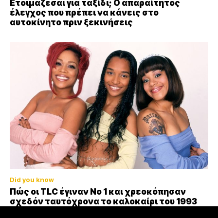
Ετοιμάζεσαι για ταξίδι; Ο απαραίτητος
έλεγχος που πρέπει να κάνεις στο
αυτοκίνητο πριν ξεκινήσεις
Did you know
Πώς οι TLC έγιναν Νο 1 και χρεοκόπησαν
σχεδόν ταυτόχρονα το καλοκαίρι του 1993