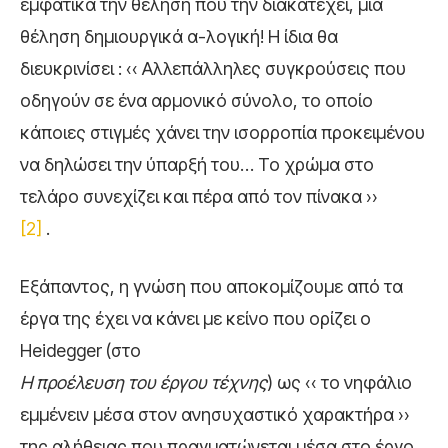
εμφατικά την θέληση που την διακατέχει, μια
θέληση δημιουργικά α-λογική! Η ίδια θα
διευκρινίσει : ‹‹ Αλλεπάλληλες συγκρούσεις που
οδηγούν σε ένα αρμονικό σύνολο, το οποίο
κάποιες στιγμές χάνει την ισορροπία προκειμένου
να δηλώσει την ύπαρξή του… Το χρώμα στο
τελάρο συνεχίζει και πέρα από τον πίνακα ››
[2]
.
Εξάπαντος, η γνώση που αποκομίζουμε από τα
έργα της έχει να κάνει με κείνο που ορίζει ο
Heidegger (στο
Η προέλευση του έργου τέχνης
) ως ‹‹ το νηφάλιο
εμμένειν μέσα στον ανησυχαστικό χαρακτήρα ››
της αλήθειας που πραγματώνεται μέσα στο έργο,