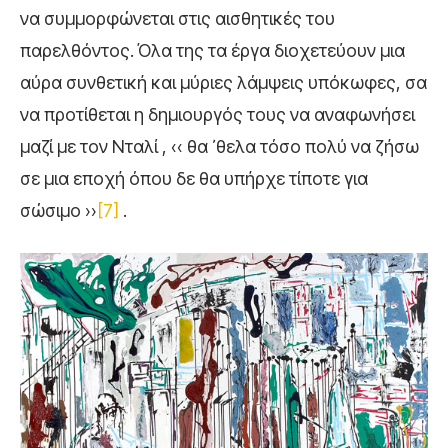
να συμμορφώνεται στις αισθητικές του
παρελθόντος. Όλα της τα έργα διοχετεύουν μια
αύρα συνθετική και μύριες λάμψεις υπόκωφες, σα
να προτίθεται η δημιουργός τους να αναφωνήσει
μαζί με τον Νταλί , ‹‹ θα ᾿ θελα τόσο πολύ να ζήσω
σε μια εποχή όπου δε θα υπήρχε τίποτε για
σώσιμο ››
[7]
.