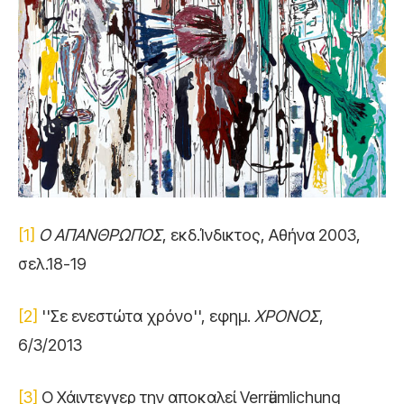
[1]
Ο ΑΠΑΝΘΡΩΠΟΣ
, εκδ.Ίνδικτος, Αθήνα 2003,
σελ.18-19
[2]
''Σε ενεστώτα χρόνο'', εφημ.
ΧΡΟΝΟΣ
,
6/3/2013
[3]
Ο Χάιντεγγερ την αποκαλεί Verrӓumlichung