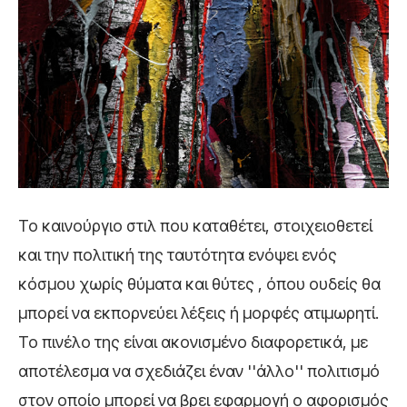
Το καινούργιο στιλ που καταθέτει, στοιχειοθετεί
και την πολιτική της ταυτότητα ενόψει ενός
κόσμου χωρίς θύματα και θύτες , όπου ουδείς θα
μπορεί να εκπορνεύει λέξεις ή μορφές ατιμωρητί.
Το πινέλο της είναι ακονισμένο διαφορετικά, με
αποτέλεσμα να σχεδιάζει έναν ''άλλο'' πολιτισμό
στον οποίο μπορεί να βρει εφαρμογή ο αφορισμός