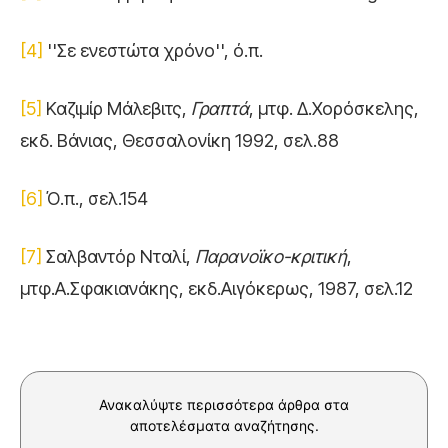
[4]
''Σε ενεστώτα χρόνο'', ό.π.
[5]
Καζιμίρ Μάλεβιτς,
Γραπτά
, μτφ. Δ.Χορόσκελης,
εκδ. Βάνιας, Θεσσαλονίκη 1992, σελ.88
[6]
Ό.π., σελ.154
[7]
Σαλβαντόρ Νταλί,
Παρανοϊκο-κριτική
,
μτφ.Α.Σφακιανάκης, εκδ.Αιγόκερως, 1987, σελ.12
Ανακαλύψτε περισσότερα άρθρα στα
αποτελέσματα αναζήτησης.