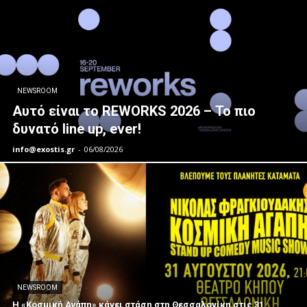
NEWSROOM
Αυτό είναι το REWORKS 2026 – Το πιο
δυνατό line up, ever!
info@exostis.gr
-
06/08/2026
NEWSROOM
Η «Κοσμική Αγάπη» κάνει στάση στη Θεσσαλονίκη στις 31