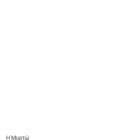
H Μυρτώ