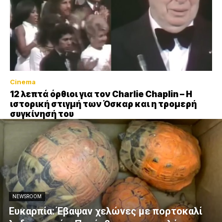
Cinema
12 λεπτά όρθιοι για τον Charlie Chaplin – Η
ιστορική στιγμή των Όσκαρ και η τρομερή
συγκίνησή του
NEWSROOM
Ευκαρπία: Έβαψαν χελώνες με πορτοκαλί