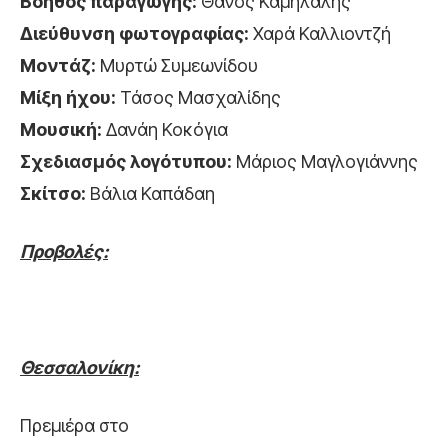
Βοηθός παραγωγής:
Θάνος Καμήλαλης
Διεύθυνση φωτογραφίας:
Χαρά Καλλιοντζή
Μοντάζ:
Μυρτώ Συμεωνίδου
Μίξη ήχου:
Τάσος Μασχαλίδης
Μουσική:
Δανάη Κοκόγια
Σχεδιασμός λογότυπου:
Μάριος Μαγλογιάννης
Σκίτσο:
Βάλια Καπάδαη
Προβολές:
Θεσσαλονίκη:
Πρεμιέρα στο