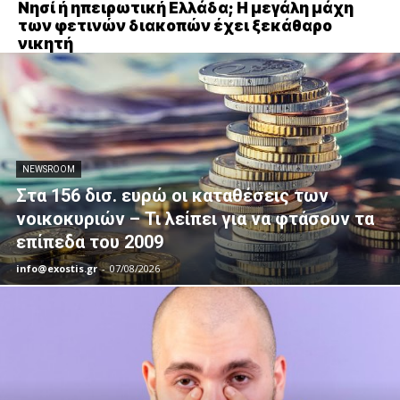
Νησί ή ηπειρωτική Ελλάδα; Η μεγάλη μάχη
των φετινών διακοπών έχει ξεκάθαρο
νικητή
NEWSROOM
Στα 156 δισ. ευρώ οι καταθέσεις των
νοικοκυριών – Τι λείπει για να φτάσουν τα
επίπεδα του 2009
info@exostis.gr
-
07/08/2026