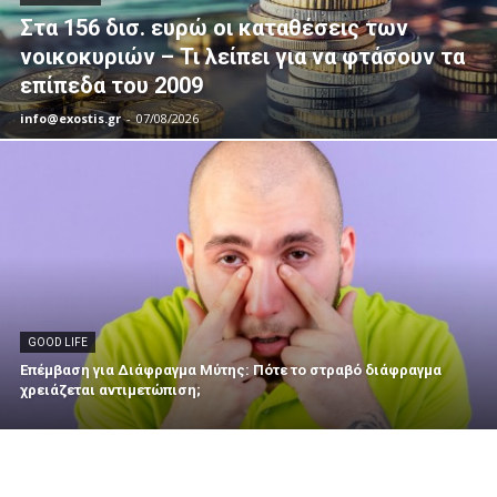
Στα 156 δισ. ευρώ οι καταθέσεις των
νοικοκυριών – Τι λείπει για να φτάσουν τα
επίπεδα του 2009
info@exostis.gr
-
07/08/2026
GOOD LIFE
Επέμβαση για Διάφραγμα Μύτης: Πότε το στραβό διάφραγμα
χρειάζεται αντιμετώπιση;