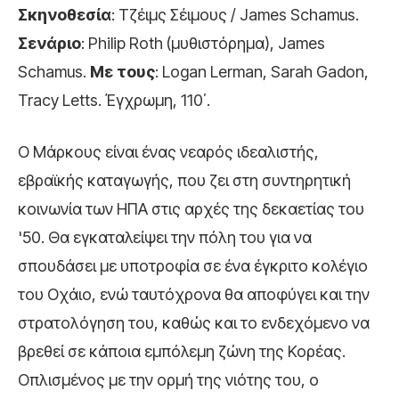
Σκηνοθεσία
: Τζέιμς Σέιμους / James Schamus.
Σενάριο
: Philip Roth (μυθιστόρημα), James
Schamus.
Με τους
: Logan Lerman, Sarah Gadon,
Tracy Letts. Έγχρωμη, 110΄.
Ο Μάρκους είναι ένας νεαρός ιδεαλιστής,
εβραϊκής καταγωγής, που ζει στη συντηρητική
κοινωνία των ΗΠΑ στις αρχές της δεκαετίας του
'50. Θα εγκαταλείψει την πόλη του για να
σπουδάσει με υποτροφία σε ένα έγκριτο κολέγιο
του Οχάιο, ενώ ταυτόχρονα θα αποφύγει και την
στρατολόγηση του, καθώς και το ενδεχόμενο να
βρεθεί σε κάποια εμπόλεμη ζώνη της Κορέας.
Οπλισμένος με την ορμή της νιότης του, ο