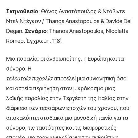
Σκηνοθεσία
: Θάνος Αναστόπουλος & Ντάβιντε
Ντελ Ντέγκαν / Thanos Anastopoulos & Davide Del
Degan.
Σενάριο
: Thanos Anastopoulos, Nicoletta
Romeo. Έγχρωμη, 118΄.
Μια παραλία, οι άνθρωποί της, η Ευρώπη και τα
σύνορα. Η
τελευταία παραλία
αποτελεί μια συγκινητική όσο
και αστεία περιήγηση στον μικρόκοσμο μιας
λαϊκής παραλίας στην Τεργέστη της Ιταλίας στην
διάρκεια των τεσσάρων εποχών του χρόνου, που
αποκαλύπτει σταδιακά μια μοναδική ταινία για τα
σύνορα, τις ταυτότητες και τις διαφορετικές
εποχές, μια τραγικωμωδία για την ανθρώπινη