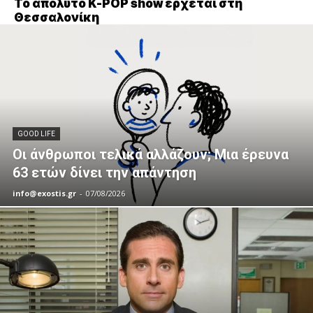
Το απόλυτο K-POP show έρχεται στη
Θεσσαλονίκη
GOOD LIFE
Οι άνθρωποι τελικά αλλάζουν; Μια έρευνα
63 ετών δίνει την απάντηση
info@exostis.gr
-
07/08/2026