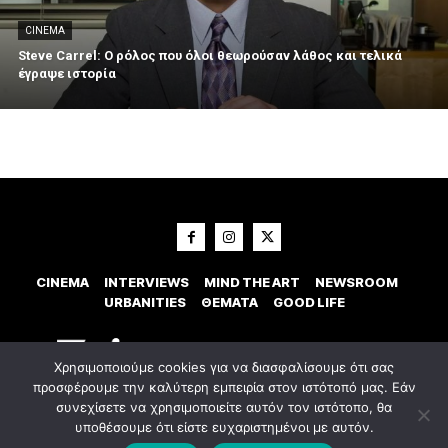
CINEMA
Steve Carrel: Ο ρόλος που όλοι θεωρούσαν λάθος και τελικά
έγραψε ιστορία
CINEMA
INTERVIEWS
MIND THE ART
NEWSROOM
URBANITIES
ΘΕΜΑΤΑ
GOOD LIFE
Χρησιμοποιούμε cookies για να διασφαλίσουμε ότι σας
προσφέρουμε την καλύτερη εμπειρία στον ιστότοπό μας. Εάν
συνεχίσετε να χρησιμοποιείτε αυτόν τον ιστότοπο, θα
υποθέσουμε ότι είστε ευχαριστημένοι με αυτόν.
© 2023 Εxostispress - All right reserved. Κατασκευή Ιστοσελίδας
idees