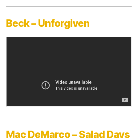
Beck – Unforgiven
Mac DeMarco – Salad Days