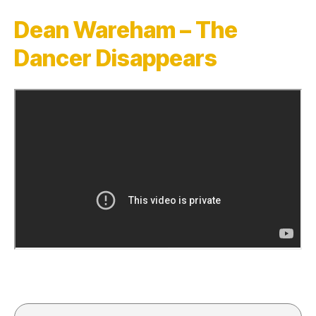
Dean Wareham – The
Dancer Disappears