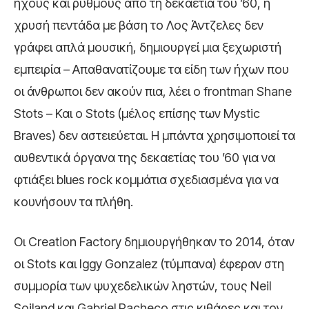
ήχους και ρυθμούς από τη δεκαετία του ’60, η
χρυσή πεντάδα με βάση το Λος Άντζελες δεν
γράφει απλά μουσική, δημιουργεί μια ξεχωριστή
εμπειρία – Απαθανατίζουμε τα είδη των ήχων που
οι άνθρωποι δεν ακούν πια, λέει ο frontman Shane
Stots – Και ο Stots (μέλος επίσης των Mystic
Braves) δεν αστειεύεται. Η μπάντα χρησιμοποιεί τα
αυθεντικά όργανα της δεκαετίας του ’60 για να
φτιάξει blues rock κομμάτια σχεδιασμένα για να
κουνήσουν τα πλήθη.
Οι Creation Factory δημιουργήθηκαν το 2014, όταν
οι Stots και Iggy Gonzalez (τύμπανα) έφεραν στη
συμμορία των ψυχεδελικών ληστών, τους Neil
Soiland και Gabriel Pacheco στις κιθάρες και τον