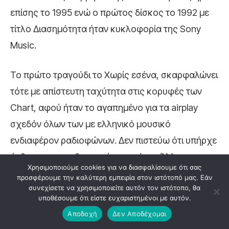
επίσης το 1995 ενώ ο πρώτος δίσκος το 1992 με
τίτλο Διασημότητα ήταν κυκλοφορία της Sony
Music.
Το πρώτο τραγούδι το Χωρίς εσένα, σκαρφαλώνει
τότε με απίστευτη ταχύτητα στις κορυφές των
Chart, αφού ήταν το αγαπημένο για τα airplay
σχεδόν όλων των με ελληνικό μουσικό
ενδιαφέρον ραδιοφώνων. Δεν πιστεύω ότι υπήρχε
άνθρωπος που δεν το είχε χορέψει. Άλλωστε
Χρησιμοποιούμε cookies για να διασφαλίσουμε ότι σας
πόσο δίκιο είχαν όταν έλεγαν: Τι παράξενος που
προσφέρουμε την καλύτερη εμπειρία στον ιστότοπό μας. Εάν
συνεχίσετε να χρησιμοποιείτε αυτόν τον ιστότοπο, θα
είναι ο έρωτας, στην αρχή του αγαπάς και στο
υποθέσουμε ότι είστε ευχαριστημένοι με αυτόν.
τέλος του πονάς….
Αποδοχή
Δεν Αποδέχομαι