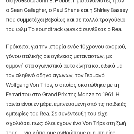
σκηνοθεσία John B. Hobbs. Πρωταγωνιστές ήταν
ο Sean Gallagher, ο Paul Shane και η Shirley Bassey
που συμμετέχει βεβαίως και σε πολλά τραγούδια
του φιλμ Το soundtrack φυσικά συνέθεσε o Rea.
Πρόκειται για την ιστορία ενός 10χρονου αγοριού,
γόνου ιταλικής οικογένειας μεταναστών, με
εμμονή στα αγωνιστικά αυτοκίνητα και ειδικά με
τον αληθινό οδηγό αγώνων, τον Γερμανό
Wolfgang Von Trips, ο οποίος σκοτώθηκε με τη
Ferrari του στο Grand Prix της Monza το 1961. Η
ταινία είναι εν μέρει εμπνευσμένη από τις παιδικές
εμπειρίες του Rea. Σε συνέντευξη του είχε
σχολιάσει πως: όλοι έχουν ένα Von Trips στη ζωή
τους … για κάποιους ανθρώπους οι εμπειρίες