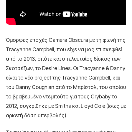
Όμορφες εποχές Camera Obscura με τη φωνή της
Tracyanne Campbell, που είχε να μας επισκεφθεί
από το 2013, οπότε και ο τελευταίος δίσκος των
Σκοτσέζων, το Desire Lines. Οι Tracyanne & Danny
είναι το νέο project της Tracyanne Campbell, και
του Danny Coughlan από το Μπρίστολ, του οποίου
το βραβευμένο ντεμπούτο για τους Crybaby το
2012, συγκρίθηκε με Smiths και Lloyd Cole (ίσως με
αρκετή δόση υπερβολής).