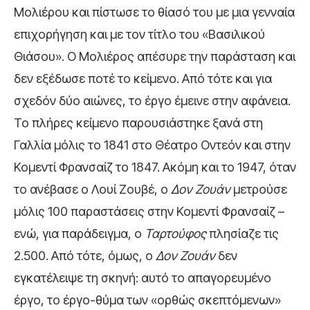
Μολιέρου και πίστωσε το θίασό του με μια γενναία
επιχορήγηση και με τον τίτλο του «Βασιλικού
Θιάσου». Ο Μολιέρος απέσυρε την παράσταση και
δεν εξέδωσε ποτέ το κείμενο. Από τότε και για
σχεδόν δύο αιώνες, το έργο έμεινε στην αφάνεια.
Το πλήρες κείμενο παρουσιάστηκε ξανά στη
Γαλλία μόλις το 1841 στο Θέατρο Οντεόν και στην
Κομεντί Φρανσαίζ το 1847. Ακόμη και το 1947, όταν
το ανέβασε ο Λουί Ζουβέ, ο
Δον Ζουάν
μετρούσε
μόλις 100 παραστάσεις στην Κομεντί Φρανσαίζ –
ενώ, για παράδειγμα, ο
Ταρτούφος
πλησίαζε τις
2.500. Από τότε, όμως, ο
Δον Ζουάν
δεν
εγκατέλειψε τη σκηνή: αυτό το απαγορευμένο
έργο, το έργο-θύμα των «ορθώς σκεπτόμενων»