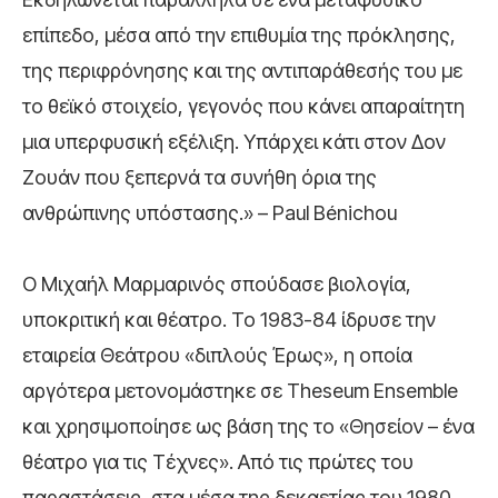
επίπεδο, μέσα από την επιθυμία της πρόκλησης,
της περιφρόνησης και της αντιπαράθεσής του με
το θεϊκό στοιχείο, γεγονός που κάνει απαραίτητη
μια υπερφυσική εξέλιξη. Υπάρχει κάτι στον Δον
Ζουάν που ξεπερνά τα συνήθη όρια της
ανθρώπινης υπόστασης.» – Paul Bénichou
Ο Μιχαήλ Μαρμαρινός σπούδασε βιολογία,
υποκριτική και θέατρο. Το 1983-84 ίδρυσε την
εταιρεία Θεάτρου «διπλούς Έρως», η οποία
αργότερα μετονομάστηκε σε Theseum Ensemble
και χρησιμοποίησε ως βάση της το «Θησείον – ένα
θέατρο για τις Τέχνες». Από τις πρώτες του
παραστάσεις, στα μέσα της δεκαετίας του 1980,