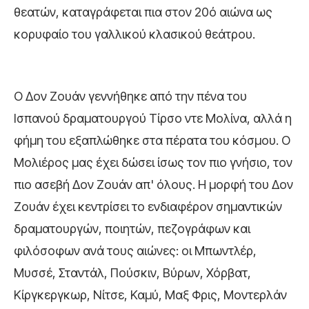
θεατών, καταγράφεται πια στον 20ό αιώνα ως
κορυφαίο του γαλλικού κλασικού θεάτρου.
Ο Δον Ζουάν γεννήθηκε από την πένα του
Ισπανού δραματουργού Τίρσο ντε Μολίνα, αλλά η
φήμη του εξαπλώθηκε στα πέρατα του κόσμου. Ο
Μολιέρος μας έχει δώσει ίσως τον πιο γνήσιο, τον
πιο ασεβή Δον Ζουάν απ' όλους. Η μορφή του Δον
Ζουάν έχει κεντρίσει το ενδιαφέρον σημαντικών
δραματουργών, ποιητών, πεζογράφων και
φιλόσοφων ανά τους αιώνες: οι Μπωντλέρ,
Μυσσέ, Σταντάλ, Πούσκιν, Βύρων, Χόρβατ,
Κίργκεργκωρ, Νίτσε, Καμύ, Μαξ Φρις, Μοντερλάν