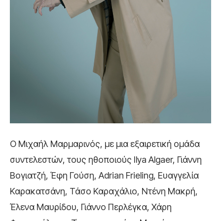
Ο Μιχαήλ Μαρμαρινός, με μια εξαιρετική ομάδα
συντελεστών, τους ηθοποιούς Ilya Algaer, Γιάννη
Βογιατζή, Έφη Γούση, Adrian Frieling, Ευαγγελία
Καρακατσάνη, Τάσο Καραχάλιο, Ντένη Μακρή,
Έλενα Μαυρίδου, Γιάννο Περλέγκα, Χάρη