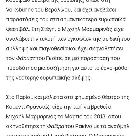
Volksbühne του Βερολίνου, και έχει ανεβάσει
παραστάσεις του στα σημαντικότερα ευρωπαϊκά
φεστιβάλ. Στη Στέγη, ο Μιχαήλ Μαρμαρινός είχε
αναλάβει την τελετή των εγκαινίων της σε δική του
σύλληψη και σκηνοθεσία και έχει σκηνοθετήσει
τον
Φάουστ
του Γκαίτε, σε μια παράσταση που
πυροδότησε μια συζήτηση για αυτό το έργο-μύθο
της νεότερης ευρωπαϊκής σκέψης.
Στο Παρίσι, και μάλιστα στο φημισμένο θέατρο της
Κομεντί Φρανσαίζ, είχε την τιμή να βρεθεί ο
Μιχαήλ Μαρμαρινός το Μάρτιο του 2013, όπου
σκηνοθέτησε τη
Φαίδρα
του Ρακίνα με το ανσάμπλ
του ιστορικού γαλλικού θεάτρου. Ο Μαρμαρινός