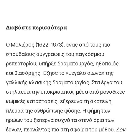
Διαβάστε περισσότερα
Ο Μολιέρος (1622-1673), ένας από τους πιο
σπουδαίους συγγραφείς του παγκόσμιου
ρεπερτορίου, υπήρξε δραματουργός, ηθοποιός
και θιασάρχης. Έζησε το «μεγάλο αιώνα» της
γαλλικής κλασικής δραματουργίας. Στα έργα του
στηλιτεύει την υποκρισία και, μέσα από μοναδικές
κωμικές καταστάσεις, εξερευνά τη σκοτεινή
πλευρά της ανθρώπινης φύσης. Η φήμη των
ηρώων του ξεπερνά συχνά τα στενά όρια των
έργων, περνώντας πια στη σφαίρα του μύθου:
Δον