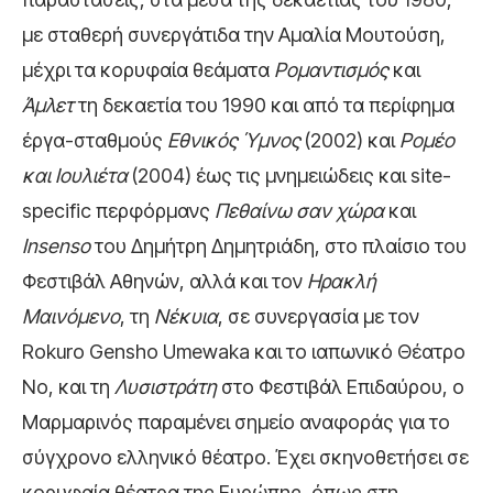
με σταθερή συνεργάτιδα την Αμαλία Μουτούση,
μέχρι τα κορυφαία θεάματα
Ρομαντισμός
και
Άμλετ
τη δεκαετία του 1990 και από τα περίφημα
έργα-σταθμούς
Εθνικός Ύμνος
(2002) και
Ρομέο
και Ιουλιέτα
(2004) έως τις μνημειώδεις και site-
specific περφόρμανς
Πεθαίνω σαν χώρα
και
Insenso
του Δημήτρη Δημητριάδη, στο πλαίσιο του
Φεστιβάλ Αθηνών, αλλά και τον
Ηρακλή
Μαινόμενο
, τη
Νέκυια
,
σε συνεργασία με τον
Rokuro Gensho Umewaka και το ιαπωνικό Θέατρο
Νο,
και τη
Λυσιστράτη
στο Φεστιβάλ Επιδαύρου, ο
Μαρμαρινός παραμένει σημείο αναφοράς για το
σύγχρονο ελληνικό θέατρο. Έχει σκηνοθετήσει σε
κορυφαία θέατρα της Ευρώπης, όπως στη