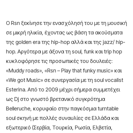
Ο Rsn ξεκίνησε την ενασχόλησή του με τη μουσική
σε μικρή ηλικία, έχοντας ως βάση τα ακούσματα
της golden era της hip-hop αλλά
και της jazz/ hip-
hop. Αργότερα με άξονα τη soul, funk και trip hop
κυκλοφόρησε τις προσωπικές του δουλειές:
«Μuddy roads», «Rsn – Play that funky music» και
«We got Music» σε συνεργασία με τη soul vocalist
Esterina. Από το 2009 μέχρι σήμερα συμμετέχει
ως Dj στο γνωστό βρετανικό συγκρότημα
Belleruche, κορυφαίο στην παγκόσμια turntable
soul σκηνή με πολλές συναυλίες σε Ελλάδα και
εξωτερικό (Σερβία, Τουρκία, Ρωσία, Ελβετία,