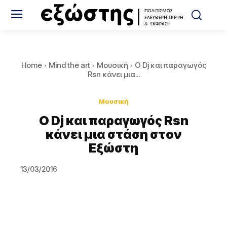
Home
Mind the art
Μουσική
O Dj και παραγωγός
Rsn κάνει μια...
Μουσική
O Dj και παραγωγός Rsn
κάνει μια στάση στον
Εξώστη
13/03/2016