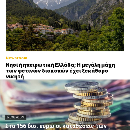
Newsroom
Νησί ή ηπειρωτική Ελλάδα; Η μεγάλη μάχη
των φετινών διακοπών έχει ξεκάθαρο
νικητή
NEWSROOM
Στα 156 δισ. ευρώ οι καταθέσεις των