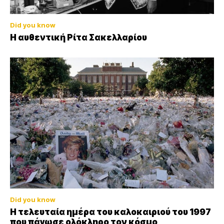
Did you know
Η αυθεντική Ρίτα Σακελλαρίου
Did you know
Η τελευταία ημέρα του καλοκαιριού του 1997
που πάγωσε ολόκληρο τον κόσμο