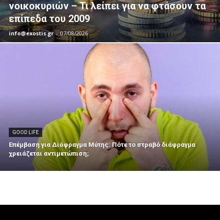
νοικοκυριών – Τι λείπει για να φτάσουν τα
επίπεδα του 2009
info@exostis.gr
-
07/08/2026
GOOD LIFE
Επέμβαση για Διάφραγμα Μύτης: Πότε το στραβό διάφραγμα
χρειάζεται αντιμετώπιση;