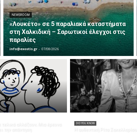
NEWSROOM
«Λουκέτο» σε 5 παραλιακά καταστήματα
στη Χαλκιδική – Σαρωτικοί έλεγχοι στις
παραλίες
info@exostis.gr
-
07/08/2026
 τελικά αλλάζουν; Μια έρευνα
DID YOU KNOW
ει την απάντηση
Η αυθεντική Ρίτα Σακελλαρίου