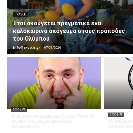
TRAVEL
Έτσι ακούγεται πραγματικά ένα
καλοκαιρινό απόγευμα στους πρόποδες
του Ολύμπου
info@exostis.gr
-
07/08/2026
GOOD LIFE
Επέμβαση για Διάφραγμα Μύτης: Πότε το
GOOD LIFE
στραβό διάφραγμα χρειάζεται
Οι άνθρωποι
αντιμετώπιση;
63 ετών δίν