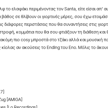
ολφ το ελαφάκι περιμένοντας τον Santa, είτε είσαι απ' 
 βάθος σε θλίβουν οι γιορτινές μέρες, σου έχω ετοιμάσε
ις διάφορες περιστάσεις που θα συναντήσεις στις γιορτ
στροφή, κομμάτια που θα σου φτιάξουν τη διάθεση και 
 ακόμη πιο cosy μπροστά στο τζάκι αλλά και μουσική π
ις κίολας αν ακούσεις το Ending του Eno. Μόλις το άκο
K7]
 Zug [AMIGA]
ues [Lo Recordings]