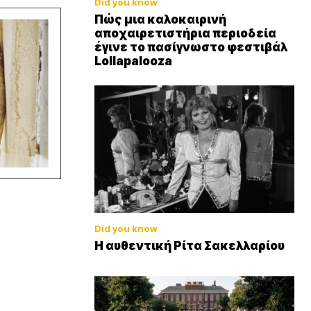
Did you know
Πώς μια καλοκαιρινή
αποχαιρετιστήρια περιοδεία
έγινε το πασίγνωστο φεστιβάλ
Lollapalooza
Did you know
Η αυθεντική Ρίτα Σακελλαρίου