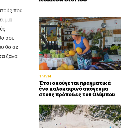
αυτούς που
ι μια
ές.
θα σου
ου θα σε
υσα ξανά
Travel
Έτσι ακούγεται πραγματικά
ένα καλοκαιρινό απόγευμα
στους πρόποδες του Ολύμπου