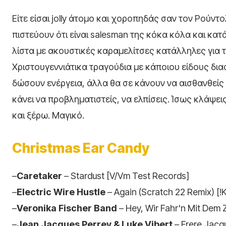
Είτε είσαι jolly άτομο και χοροπηδάς σαν τον Ρούντ
πιστεύουν ότι είναι salesman της κόκα κόλα και κατά
λίστα με ακουστικές καραμελίτσες κατάλληλες για τ
Χριστουγεννιάτικα τραγούδια με κάποιου είδους δια
δώσουν ενέργεια, άλλα θα σε κάνουν να αισθανθείς
κάνει να προβληματιστείς, να ελπίσεις. Ίσως κλάψε
και ξέρω. Μαγικό.
Christmas Ear Candy
–
Caretaker
– Stardust [V/Vm Test Records]
–
Electric Wire Hustle
– Again (Scratch 22 Remix) [!
–
Veronika Fischer Band
– Hey, Wir Fahr'n Mit Dem
–
Jean Jacques Perrey & Luke Vibert
– Frere Jacq