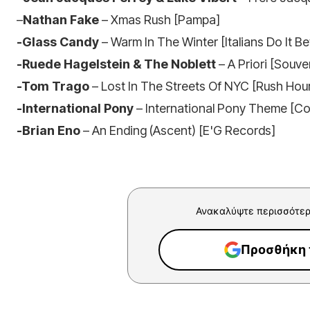
–
Nathan Fake
– Xmas Rush [Pampa]
-Glass Candy
– Warm In The Winter [Italians Do It Be
-Ruede Hagelstein & The Noblett
– A Priori [Souve
-Tom Trago
– Lost In The Streets Of NYC [Rush Hou
-International Pony
– International Pony Theme [Co
-Brian Eno
– An Ending (Ascent) [E'G Records]
Ανακαλύψτε περισσότερ
Προσθήκη τ