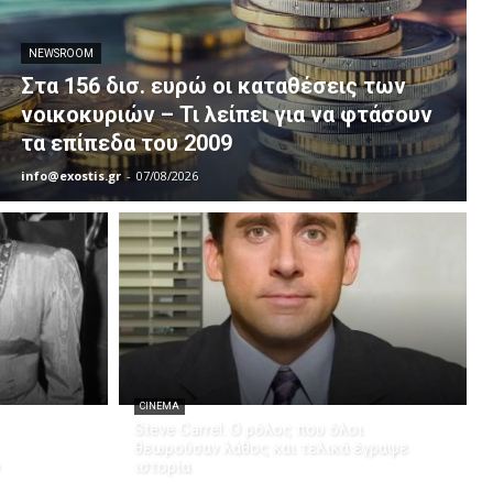
NEWSROOM
Στα 156 δισ. ευρώ οι καταθέσεις των
νοικοκυριών – Τι λείπει για να φτάσουν
τα επίπεδα του 2009
info@exostis.gr
-
07/08/2026
CINEMA
Steve Carrel: Ο ρόλος που όλοι
θεωρούσαν λάθος και τελικά έγραψε
ιστορία