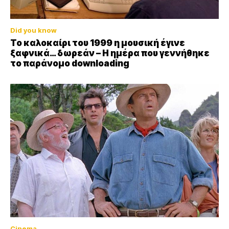
Did you know
Το καλοκαίρι του 1999 η μουσική έγινε
ξαφνικά… δωρεάν – Η ημέρα που γεννήθηκε
το παράνομο downloading
Cinema