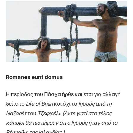
Romanes eunt domus
Η περίοδος του Πάσχα ήρθε και έτσι για αλλαγή
δείτε το
Life
of
Brian
και όχι το
Ιησούς από τη
Ναζαρέτ
του
Τζεφιρέλι. (Άντε γιατί στο τέλος
κάποιοι θα πιστέψουν ότι ο Ιησούς ήταν από το
Ρέικιαβικ της Ισλανδίας.)