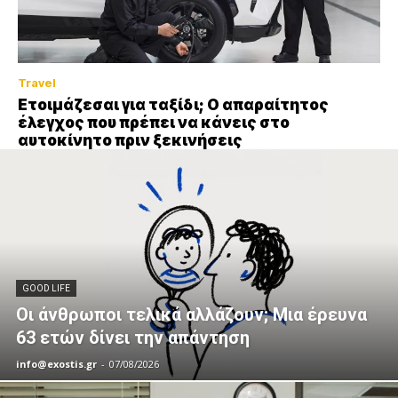
Travel
Ετοιμάζεσαι για ταξίδι; Ο απαραίτητος
έλεγχος που πρέπει να κάνεις στο
αυτοκίνητο πριν ξεκινήσεις
GOOD LIFE
Οι άνθρωποι τελικά αλλάζουν; Μια έρευνα
63 ετών δίνει την απάντηση
info@exostis.gr
-
07/08/2026