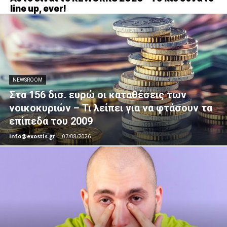
line up, ever!
NEWSROOM
Στα 156 δισ. ευρώ οι καταθέσεις των
νοικοκυριών – Τι λείπει για να φτάσουν τα
επίπεδα του 2009
info@exostis.gr
-
07/08/2026