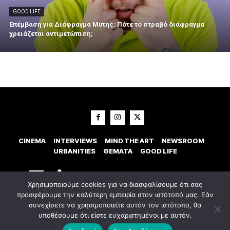
GOOD LIFE
Επέμβαση για Διάφραγμα Μύτης: Πότε το στραβό διάφραγμα
χρειάζεται αντιμετώπιση;
CINEMA
INTERVIEWS
MIND THE ART
NEWSROOM
URBANITIES
ΘΕΜΑΤΑ
GOOD LIFE
Χρησιμοποιούμε cookies για να διασφαλίσουμε ότι σας
προσφέρουμε την καλύτερη εμπειρία στον ιστότοπό μας. Εάν
συνεχίσετε να χρησιμοποιείτε αυτόν τον ιστότοπο, θα
υποθέσουμε ότι είστε ευχαριστημένοι με αυτόν.
© 2023 Εxostispress - All right reserved. Κατασκευή Ιστοσελίδας
idees
digital agency