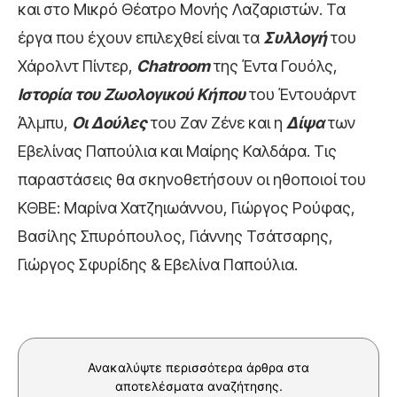
και στο Μικρό Θέατρο Μονής Λαζαριστών. Τα
έργα που έχουν επιλεχθεί είναι τα
Συλλογή
του
Χάρολντ Πίντερ,
Chatroom
της Έντα Γουόλς,
Ιστορία του Ζωολογικού Κήπου
του Έντουάρντ
Άλμπυ,
Οι Δούλες
του Ζαν Ζένε και η
Δίψα
των
Εβελίνας Παπούλια και Μαίρης Καλδάρα. Τις
παραστάσεις θα σκηνοθετήσουν οι ηθοποιοί του
ΚΘΒΕ: Μαρίνα Χατζηιωάννου, Γιώργος Ρούφας,
Βασίλης Σπυρόπουλος, Γιάννης Τσάτσαρης,
Γιώργος Σφυρίδης & Εβελίνα Παπούλια.
Ανακαλύψτε περισσότερα άρθρα στα
αποτελέσματα αναζήτησης.