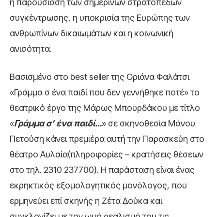
η παρουσίαση των σημερινών στρατόπεδων
συγκέντρωσης, η υποκρισία της Ευρώπης των
ανθρωπίνων δικαιωμάτων και η κοινωνική
ανισότητα.
Βασισμένο στο best seller της Οριάνα Φαλάτσι
«Γράμμα σ ένα παιδί που δεν γεννήθηκε ποτέ» το
θεατρικό έργο της Μάρως Μπουρδάκου με τίτλο
«
Γράμμα σ’ ένα παιδί…
» σε σκηνοθεσία Μάνου
Πετούση κάνει πρεμιέρα αυτή την Παρασκεύη στο
θέατρο Αυλαία(πληροφορίες – κρατήσεις θέσεων
στο τηλ. 2310 237700). Η παράσταση είναι ένας
εκρηκτικός εξομολογητικός μονόλογος, που
ερμηνεύει επί σκηνής η Ζέτα Δούκα και
συγκλονίζει με τον ωμό ρεαλισμό του τις