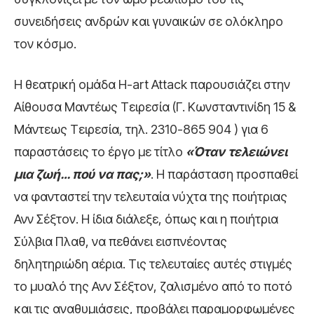
συνειδήσεις ανδρών και γυναικών σε ολόκληρο
τον κόσμο.
Η θεατρική ομάδα H-art Attack παρουσιάζει στην
Αίθουσα Μαντέως Τειρεσία (Γ. Κωνσταντινίδη 15 &
Μάντεως Τειρεσία, τηλ. 2310-865 904 ) για 6
παραστάσεις το έργο με τίτλο
«Όταν τελειώνει
μια ζωή… πού να πας;»
. Η παράσταση προσπαθεί
να φανταστεί την τελευταία νύχτα της ποιήτριας
Ανν Σέξτον. Η ίδια διάλεξε, όπως και η ποιήτρια
Σύλβια Πλαθ, να πεθάνει εισπνέοντας
δηλητηριώδη αέρια. Τις τελευταίες αυτές στιγμές
το μυαλό της Ανν Σέξτον, ζαλισμένο από το ποτό
και τις αναθυμιάσεις, προβάλει παραμορφωμένες