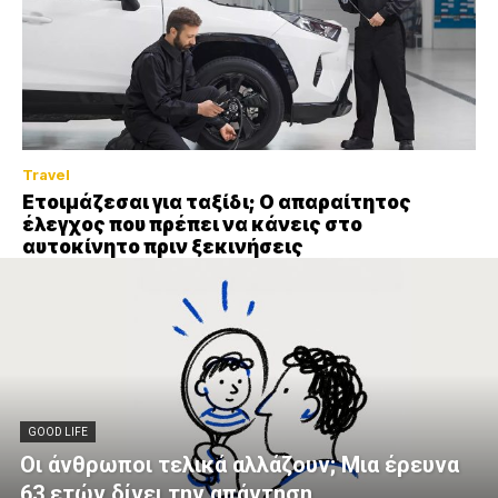
Travel
Ετοιμάζεσαι για ταξίδι; Ο απαραίτητος
έλεγχος που πρέπει να κάνεις στο
αυτοκίνητο πριν ξεκινήσεις
GOOD LIFE
Οι άνθρωποι τελικά αλλάζουν; Μια έρευνα
63 ετών δίνει την απάντηση