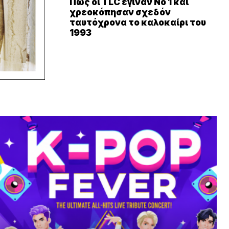
Πώς οι TLC έγιναν Νο 1 και
χρεοκόπησαν σχεδόν
ταυτόχρονα το καλοκαίρι του
1993