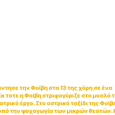
τησε την Φοίβη στα 13 της χάρη σε ένα
Εκ τοτε η Φοίβη στριφογύριζε στο μυαλό 
τρικό έργο. Στο αστρικό ταξίδι της Φοίβ
κοπό την ψυχαγωγία των μικρών θεατών. 