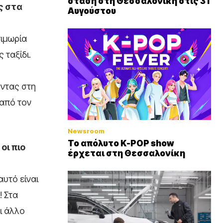
στάση στη Θεσσαλονίκη στις 31
ς στα
Αυγούστου
τιμωρία
 ταξίδι.
οντας στη
 από τον
Newsroom
Το απόλυτο K-POP show
οι πιο
έρχεται στη Θεσσαλονίκη
αυτό είναι
! Στα
ι άλλο