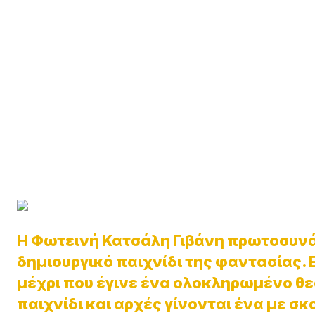
H Φωτεινή Κατσάλη Γιβάνη πρωτοσυνάν
δημιουργικό παιχνίδι της φαντασίας. 
μέχρι που έγινε ένα ολοκληρωμένο θεα
παιχνίδι και αρχές γίνονται ένα με σ