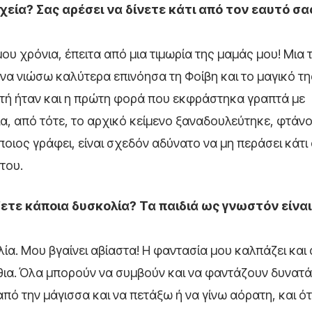
χεία? Σας αρέσει να δίνετε κάτι από τον εαυτό σα
υ χρόνια, έπειτα από μια τιμωρία της μαμάς μου! Μια 
 να νιώσω καλύτερα επινόησα τη Φοίβη και το μαγικό της
Αυτή ήταν και η πρώτη φορά που εκφράστηκα γραπτά με
ια, από τότε, το αρχικό κείμενο ξαναδουλεύτηκε, φτάν
οιος γράφει, είναι σχεδόν αδύνατο να μη περάσει κάτι
του.
ετε κάποια δυσκολία? Τα παιδιά ως γνωστόν είναι 
α. Μου βγαίνει αβίαστα! Η φαντασία μου καλπάζει και 
θια. Όλα μπορούν να συμβούν και να φαντάζουν δυνατά
ό την μάγισσα και να πετάξω ή να γίνω αόρατη, και ότ