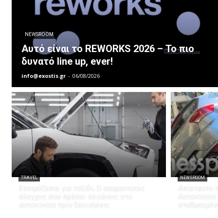
NEWSROOM
Αυτό είναι το REWORKS 2026 – Το πιο
δυνατό line up, ever!
info@exostis.gr
-
06/08/2026
TRAVEL
NEWSROOM
Ετοιμάζεσαι για ταξίδι; Ο απαραίτητος
Απίστευτο τ
έλεγχος που πρέπει να κάνεις στο
Αυτοκίνητο
αυτοκίνητο πριν ξεκινήσεις
σταθμευμέν