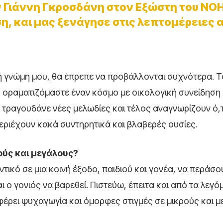
ν Γιάννη Γκροσδάνη στον Εξώστη του ΝΟΗ
η, και μας ξενάγησε στις λεπτομέρειες 
τη γνώμη μου, θα έπρεπε να προβάλλονται συχνότερα. Τ
ν, οραματιζόμαστε έναν κόσμο με οικολογική συνείδηση 
ραγουδάνε νέες μελωδίες και τέλος αναγνωρίζουν ό,τι
ριέχουν κακά συντηρητικά και βλαβερές ουσίες.
ούς και μεγάλους?
τικό σε μια κοινή έξοδο, παιδιού και γονέα, να περάσ
αι ο γονιός να βαρεθεί. Πιστεύω, έπειτα και από τα λεγ
ρει ψυχαγωγία και όμορφες στιγμές σε μικρούς και μ