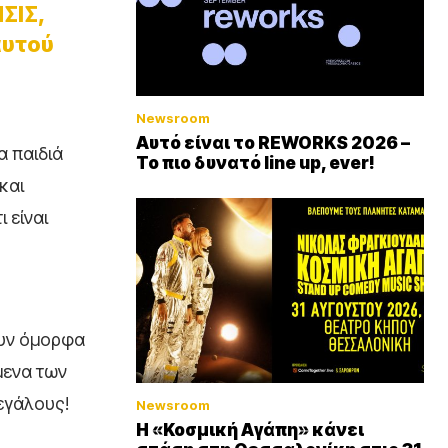
ΣΙΣ,
αυτού
Newsroom
Αυτό είναι το REWORKS 2026 –
α παιδιά
Το πιο δυνατό line up, ever!
και
 είναι
ουν όμορφα
όμενα των
εγάλους!
Newsroom
Η «Κοσμική Αγάπη» κάνει