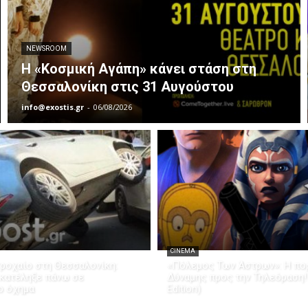
NEWSROOM
Η «Κοσμική Αγάπη» κάνει στάση στη
Θεσσαλονίκη στις 31 Αυγούστου
info@exostis.gr
-
06/08/2026
CINEMA
ροχαίο στη Θεσσαλονίκη:
«Πόλεμος Των Άστρων»: Η πορ
 κατέληξε πάνω σε
Δύναμης προς την Τηλεόραση!
ο όχημα
Edition)