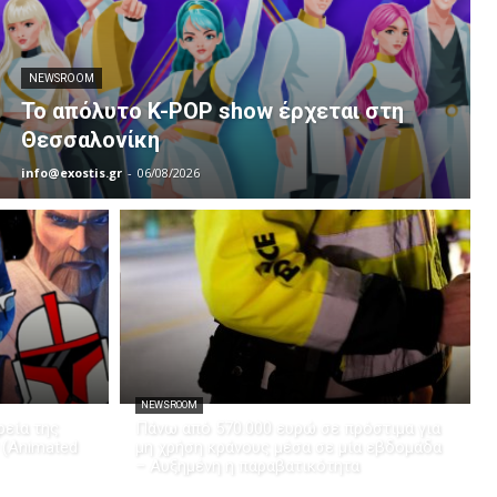
NEWSROOM
Το απόλυτο K-POP show έρχεται στη
Θεσσαλονίκη
info@exostis.gr
-
06/08/2026
NEWSROOM
εία της
Πάνω από 570.000 ευρώ σε πρόστιμα για
 (Animated
μη χρήση κράνους μέσα σε μία εβδομάδα
– Αυξημένη η παραβατικότητα