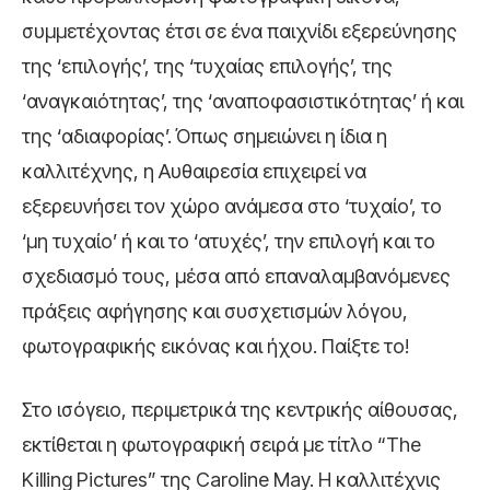
συμμετέχοντας έτσι σε ένα παιχνίδι εξερεύνησης
της ‘επιλογής’, της ‘τυχαίας επιλογής’, της
‘αναγκαιότητας’, της ‘αναποφασιστικότητας’ ή και
της ‘αδιαφορίας’. Όπως σημειώνει η ίδια η
καλλιτέχνης, η Αυθαιρεσία επιχειρεί να
εξερευνήσει τον χώρο ανάμεσα στο ‘τυχαίο’, το
‘μη τυχαίο’ ή και το ‘ατυχές’, την επιλογή και το
σχεδιασμό τους, μέσα από επαναλαμβανόμενες
πράξεις αφήγησης και συσχετισμών λόγου,
φωτογραφικής εικόνας και ήχου. Παίξτε το!
Στο ισόγειο, περιμετρικά της κεντρικής αίθουσας,
εκτίθεται η φωτογραφική σειρά με τίτλο “The
Killing Pictures” της Caroline May. Η καλλιτέχνις