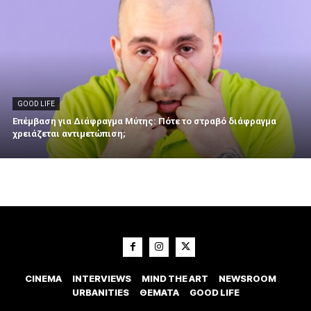
GOOD LIFE
Επέμβαση για Διάφραγμα Μύτης: Πότε το στραβό διάφραγμα
χρειάζεται αντιμετώπιση;
CINEMA
INTERVIEWS
MIND THE ART
NEWSROOM
URBANITIES
ΘΕΜΑΤΑ
GOOD LIFE