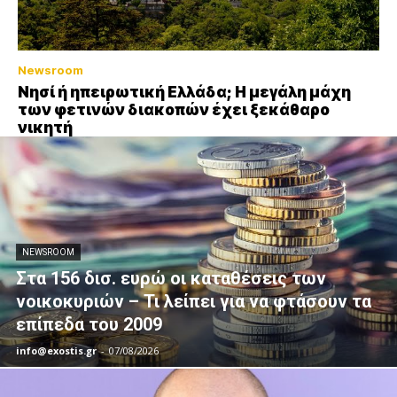
Newsroom
Νησί ή ηπειρωτική Ελλάδα; Η μεγάλη μάχη
των φετινών διακοπών έχει ξεκάθαρο
νικητή
NEWSROOM
Στα 156 δισ. ευρώ οι καταθέσεις των
νοικοκυριών – Τι λείπει για να φτάσουν τα
επίπεδα του 2009
info@exostis.gr
-
07/08/2026