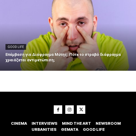
GOOD LIFE
Επέμβαση για Διάφραγμα Μύτης: Πότε το στραβό διάφραγμα
χρειάζεται αντιμετώπιση;
CINEMA
INTERVIEWS
MIND THE ART
NEWSROOM
URBANITIES
ΘΕΜΑΤΑ
GOOD LIFE