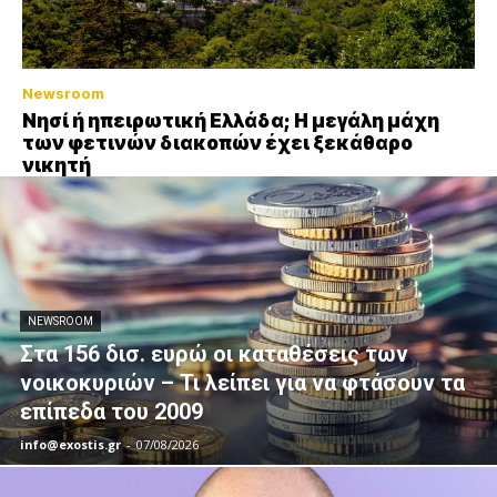
Newsroom
Νησί ή ηπειρωτική Ελλάδα; Η μεγάλη μάχη
των φετινών διακοπών έχει ξεκάθαρο
νικητή
NEWSROOM
Στα 156 δισ. ευρώ οι καταθέσεις των
νοικοκυριών – Τι λείπει για να φτάσουν τα
επίπεδα του 2009
info@exostis.gr
-
07/08/2026