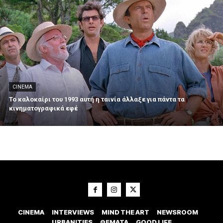
CINEMA
Το καλοκαίρι του 1993 αυτή η ταινία άλλαξε για πάντα τα
κινηματογραφικά εφέ
CINEMA
INTERVIEWS
MIND THE ART
NEWSROOM
URBANITIES
ΘΕΜΑΤΑ
GOOD LIFE