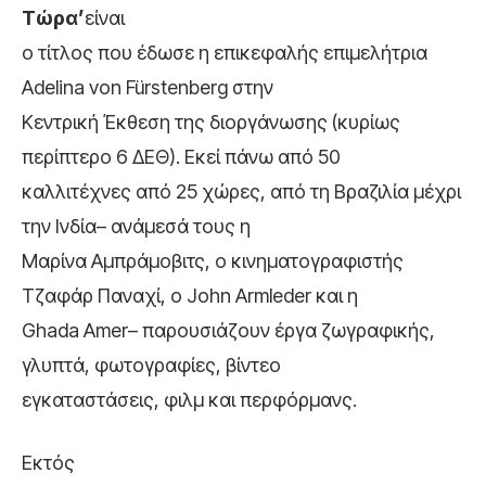
Τώρα’
είναι
ο τίτλος που έδωσε η επικεφαλής επιμελήτρια
Αdelina von Fürstenberg στην
Κεντρική Έκθεση της διοργάνωσης (κυρίως
περίπτερο 6 ΔΕΘ). Εκεί πάνω από 50
καλλιτέχνες από 25 χώρες, από τη Βραζιλία μέχρι
την Ινδία– ανάμεσά τους η
Μαρίνα Αμπράμοβιτς, ο κινηματογραφιστής
Τζαφάρ Παναχί, ο John Armleder και η
Ghada Amer– παρουσιάζουν έργα ζωγραφικής,
γλυπτά, φωτογραφίες, βίντεο
εγκαταστάσεις, φιλμ και περφόρμανς.
Εκτός