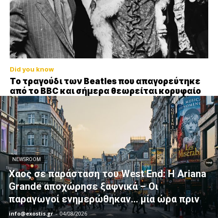
Did you know
Το τραγούδι των Beatles που απαγορεύτηκε
από το BBC και σήμερα θεωρείται κορυφαίο
NEWSROOM
Xαος σε παράσταση του West End: Η Αriana
Grande αποχώρησε ξαφνικά – Οι
παραγωγοί ενημερώθηκαν… μία ώρα πριν
info@exostis.gr
-
04/08/2026