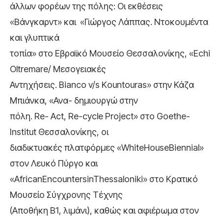
άλλων φορέων της πόλης: Οι εκθέσεις
«Βάνγκαρντ» και
«Γιώργος Λάππας. Ντοκουμέντα
και γλυπτικά
τοπία» στο Εβραϊκό Μουσείο Θεσσαλονίκης, «Echi
Οltremare/ Μεσογειακές
Αντηχήσεις. Bianco v/s Κountouras» στην Κάζα
Μπιάνκα, «Ανα- δημιουργώ στην
πόλη. Re- Act, Re-cycle Project» στο Goethe-
Institut Θεσσαλονίκης, οι
διαδικτυακές πλατφόρμες «
WhiteHouseBiennial»
στον Λευκό Πύργο και
«AfricanEncountersinThessaloniki» στο Κρατικό
Μουσείο Σύγχρονης Τέχνης
(Αποθήκη Β1, λιμάνι), καθώς και αφιέρωμα στον