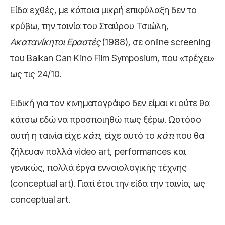
Είδα εχθές, με κάποια μικρή επιφύλαξη δεν το
κρύβω, την ταινία του Σταύρου Τσιώλη,
Ακατανίκητοι Εραστές
(1988), σε online screening
του Balkan Can Kino Film Symposium, που «τρέχει»
ως τις 24/10.
Ειδική για τον κινηματογράφο δεν είμαι κι ούτε θα
κάτσω εδώ να προσποιηθώ πως ξέρω. Ωστόσο
αυτή η ταινία είχε
κάτι,
είχε αυτό το
κάτι
που θα
ζήλευαν πολλά video art, performances και
γενικώς, πολλά έργα εννοιολογικής τέχνης
(conceptual art). Γιατί έτσι την είδα την ταινία, ως
conceptual art.