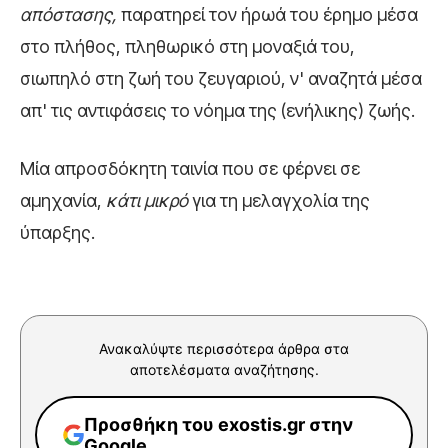
απόστασης,
παρατηρεί τον ήρωά του έρημο μέσα
στο πλήθος, πληθωρικό στη μοναξιά του,
σιωπηλό στη ζωή του ζευγαριού, ν' αναζητά μέσα
απ' τις αντιφάσεις το νόημα της (ενήλικης) ζωής.
Μία απροσδόκητη ταινία που σε φέρνει σε
αμηχανία,
κάτι
μικρό
για τη μελαγχολία της
ύπαρξης.
Ανακαλύψτε περισσότερα άρθρα στα
αποτελέσματα αναζήτησης.
Προσθήκη του exostis.gr στην
Google