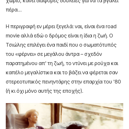
χωριό, κάνει διάφορες δουλειές για να τα βγάλει
πέρα…
Η περιγραφή εν μέρει ξεγελά: ναι, είναι ένα road
movie αλλά εδώ ο δρόμος είναι η ίδια η ζωή. Ο
Τσιώλης επιλέγει ένα παιδί που ο σωματότυπός
του «φέρνει» σε μεγάλου άντρα – σχεδόν
παρατημένου απ' τη ζωή, το ντύνει με ρούχα και
καπέλο μεγαλίστικα και το βάζει να φέρεται σαν
στερεοτυπικός πενηντάρης στην επαρχία του '80
(ή κι όχι μόνο αυτής της εποχής).