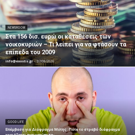
NEWSROOM
Στα 156 δισ. ευρώ οι καταθέσεις των
νοικοκυριών – Τι λείπει για να φτάσουν τα
επίπεδα του 2009
info@exostis.gr
-
07/08/2026
GOOD LIFE
Επέμβαση για Διάφραγμα Μύτης: Πότε το στραβό διάφραγμα
χρειάζεται αντιμετώπιση;