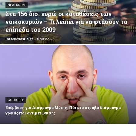
NEWSROOM
Στα 156 δισ. ευρώ οι καταθέσεις των
νοικοκυριών – Τι λείπει για να φτάσουν τα
επίπεδα του 2009
info@exostis.gr
-
07/08/2026
GOOD LIFE
Επέμβαση για Διάφραγμα Μύτης: Πότε το στραβό διάφραγμα
χρειάζεται αντιμετώπιση;