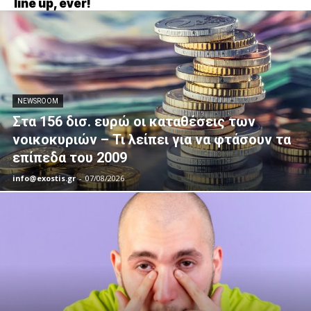
line up, ever!
NEWSROOM
Στα 156 δισ. ευρώ οι καταθέσεις των
νοικοκυριών – Τι λείπει για να φτάσουν τα
επίπεδα του 2009
info@exostis.gr
-
07/08/2026