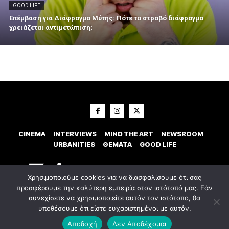
GOOD LIFE
Επέμβαση για Διάφραγμα Μύτης: Πότε το στραβό διάφραγμα
χρειάζεται αντιμετώπιση;
CINEMA
INTERVIEWS
MIND THE ART
NEWSROOM
URBANITIES
ΘΕΜΑΤΑ
GOOD LIFE
Χρησιμοποιούμε cookies για να διασφαλίσουμε ότι σας
προσφέρουμε την καλύτερη εμπειρία στον ιστότοπό μας. Εάν
συνεχίσετε να χρησιμοποιείτε αυτόν τον ιστότοπο, θα
υποθέσουμε ότι είστε ευχαριστημένοι με αυτόν.
© 2023 Εxostispress - All right reserved. Κατασκευή Ιστοσελίδας
idees
digital agency
Αποδοχή
Δεν Αποδέχομαι
Οροι χρήσης