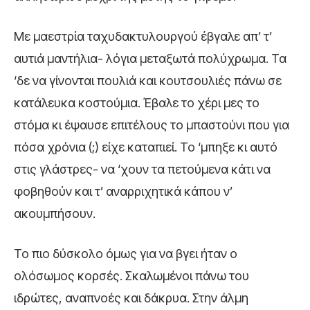
Με μαεστρία ταχυδακτυλουργού έβγαλε απ’ τ’
αυτιά μαντήλια- λόγια μεταξωτά πολύχρωμα. Τα
‘δε να γίνονται πουλιά και κουτσουλιές πάνω σε
κατάλευκα κοστούμια. Έβαλε το χέρι μες το
στόμα κι έψαυσε επιτέλους το μπαστούνι που για
πόσα χρόνια (;) είχε καταπιεί. Το ‘μπηξε κι αυτό
στις γλάστρες- να ‘χουν τα πετούμενα κάτι να
φοβηθούν και τ’ αναρριχητικά κάπου ν’
ακουμπήσουν.
Το πιο δύσκολο όμως για να βγει ήταν ο
ολόσωμος κορσές. Σκαλωμένοι πάνω του
ιδρώτες, αναπνοές και δάκρυα. Στην άλμη