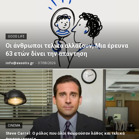
GOOD LIFE
Οι άνθρωποι τελικά αλλάζουν; Μια έρευνα
63 ετών δίνει την απάντηση
info@exostis.gr
-
07/08/2026
CINEMA
Steve Carrel: Ο ρόλος που όλοι θεωρούσαν λάθος και τελικά
έγραψε ιστορία