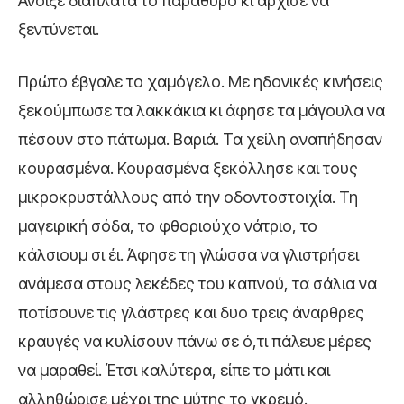
Άνοιξε διάπλατα το παράθυρο κι άρχισε να
ξεντύνεται.
Πρώτο έβγαλε το χαμόγελο. Με ηδονικές κινήσεις
ξεκούμπωσε τα λακκάκια κι άφησε τα μάγουλα να
πέσουν στο πάτωμα. Βαριά. Τα χείλη αναπήδησαν
κουρασμένα. Κουρασμένα ξεκόλλησε και τους
μικροκρυστάλλους από την οδοντοστοιχία. Τη
μαγειρική σόδα, το φθοριούχο νάτριο, το
κάλσιουμ σι έι. Άφησε τη γλώσσα να γλιστρήσει
ανάμεσα στους λεκέδες του καπνού, τα σάλια να
ποτίσουνε τις γλάστρες και δυο τρεις άναρθρες
κραυγές να κυλίσουν πάνω σε ό,τι πάλευε μέρες
να μαραθεί. Έτσι καλύτερα, είπε το μάτι και
αλληθώρισε μέχρι της μύτης το γκρεμό.