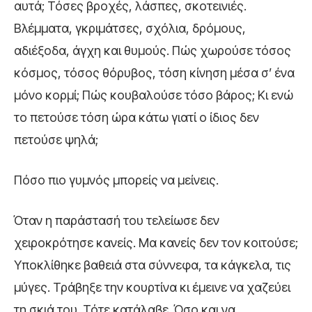
αυτά; Τόσες βροχές, λάσπες, σκοτεινιές.
Βλέμματα, γκριμάτσες, σχόλια, δρόμους,
αδιέξοδα, άγχη και θυμούς. Πώς χωρούσε τόσος
κόσμος, τόσος θόρυβος, τόση κίνηση μέσα σ’ ένα
μόνο κορμί; Πώς κουβαλούσε τόσο βάρος; Κι ενώ
το πετούσε τόση ώρα κάτω γιατί ο ίδιος δεν
πετούσε ψηλά;
Πόσο πιο γυμνός μπορείς να μείνεις.
Όταν η παράστασή του τελείωσε δεν
χειροκρότησε κανείς. Μα κανείς δεν τον κοιτούσε;
Υποκλίθηκε βαθειά στα σύννεφα, τα κάγκελα, τις
μύγες. Τράβηξε την κουρτίνα κι έμεινε να χαζεύει
τη σκιά του. Τότε κατάλαβε. Όσο και να