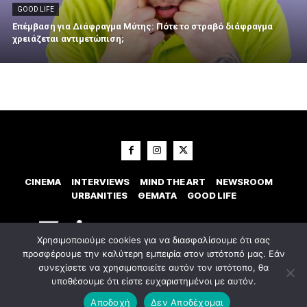
GOOD LIFE
Επέμβαση για Διάφραγμα Μύτης: Πότε το στραβό διάφραγμα
χρειάζεται αντιμετώπιση;
CINEMA
INTERVIEWS
MIND THE ART
NEWSROOM
URBANITIES
ΘΕΜΑΤΑ
GOOD LIFE
Χρησιμοποιούμε cookies για να διασφαλίσουμε ότι σας
προσφέρουμε την καλύτερη εμπειρία στον ιστότοπό μας. Εάν
συνεχίσετε να χρησιμοποιείτε αυτόν τον ιστότοπο, θα
υποθέσουμε ότι είστε ευχαριστημένοι με αυτόν.
© 2023 Εxostispress - All right reserved. Κατασκευή Ιστοσελίδας
idees
digital agency
Αποδοχή
Δεν Αποδέχομαι
Οροι χρήσης