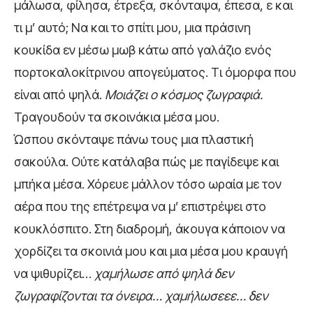
μάλωσα, φίλησα, έτρεξα, σκόνταψα, έπεσα, ε και
τι μ’ αυτό; Να και το σπίτι μου, μια πράσινη
κουκίδα εν μέσω μωβ κάτω από γαλάζιο ενός
πορτοκαλοκίτρινου απογεύματος. Τι όμορφα που
είναι από ψηλά.
Μοιάζει ο κόσμος ζωγραφιά.
Τραγουδούν τα σκοινάκια μέσα μου.
Ώσπου σκόνταψε πάνω τους μια πλαστική
σακούλα. Ούτε κατάλαβα πώς με παγίδεψε και
μπήκα μέσα. Χόρευε μάλλον τόσο ωραία με τον
αέρα που της επέτρεψα να μ’ επιστρέψει στο
κουκλόσπιτο. Στη διαδρομή, άκουγα κάποιον να
χορδίζει τα σκοινιά μου και μια μέσα μου κραυγή
να ψιθυρίζει…
χαμήλωσε από ψηλά δεν
ζωγραφίζονται τα όνειρα… χαμήλωσεεε… δεν