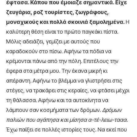
έφτασα. Κάπου που έμοιαζε σημαντικά. Είχε
ζευγάρια, ροζ τουρίστες, ζωγράφους,
μοναχικούς και πολλά σκοινιά ξαμολημένα.
Η
καλύτερη θέση είναι το πρώτο παγκάκι πίστα.
Μόλις αδειάζει, γεμίζει με αυτούς που
καραδοκούν στο πίσω. Αφήνω τα πόδια να
κρέμονται πάνω από την πόλη. Επιτέλους την
έφερα στα μέτρα μου. Την έκανα μικρή κι
απέραντη. Αφήνω το βλέμμα να γλιστρήσει στις
στέγες, να τρακάρει στις κεραίες, να φτάσει μέχρι
τη θάλασσα. Αφήνω και τα αυτοκίνητα να
λάμπουν σαν κοσμήματα των δρόμων.
Δρόμων
παλιών που αγάπησα και μίσησα α-τέ-λειω-τααα.
Έχω παίξει σε πολλές ιστορίες τους. Να εκεί που