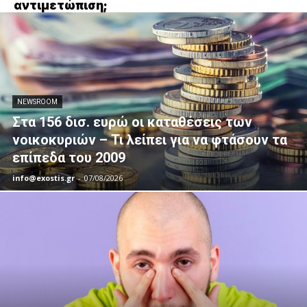
αντιμετώπιση;
NEWSROOM
Στα 156 δισ. ευρώ οι καταθέσεις των
νοικοκυριών – Τι λείπει για να φτάσουν τα
επίπεδα του 2009
info@exostis.gr
-
07/08/2026