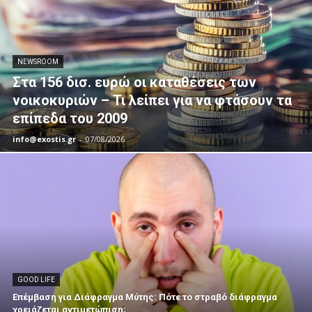
NEWSROOM
Στα 156 δισ. ευρώ οι καταθέσεις των
νοικοκυριών – Τι λείπει για να φτάσουν τα
επίπεδα του 2009
info@exostis.gr
-
07/08/2026
GOOD LIFE
Επέμβαση για Διάφραγμα Μύτης: Πότε το στραβό διάφραγμα
χρειάζεται αντιμετώπιση;