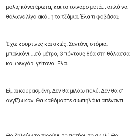
μόλις κάνει έρωτα, και το τσιγάρο μετά… απλά να
θόλωνε λίγο ακόμη τα τζάμια. Έλα τι φοβάσαι;
Έχω κουρτίνες και σκιές. Σεντόνι, στόρια,
μπαλκόνι μισό μέτρο, 3 πόντους θέα στη θάλασσα
και φεγγάρι γείτονα. Έλα.
Είμαι κουρασμένη. Δεν θα μιλάω πολύ. Δεν θα σ’
αγγίζω καν. Θα καθόμαστε σιωπηλά κι απέναντι.
Θα ζηλεύω το πιρούνι, το ποτήρι, το σκυλί. Θα