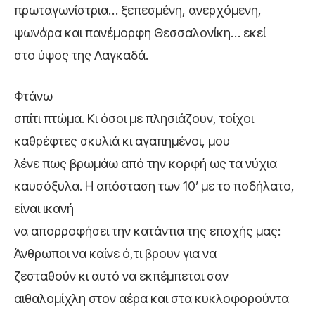
πρωταγωνίστρια… ξεπεσμένη, ανερχόμενη,
ψωνάρα και πανέμορφη Θεσσαλονίκη… εκεί
στο ύψος της Λαγκαδά.
Φτάνω
σπίτι πτώμα. Κι όσοι με πλησιάζουν, τοίχοι
καθρέφτες σκυλιά κι αγαπημένοι, μου
λένε πως βρωμάω από την κορφή ως τα νύχια
καυσόξυλα. Η απόσταση των 10’ με το ποδήλατο,
είναι ικανή
να απορροφήσει την κατάντια της εποχής μας:
Άνθρωποι να καίνε ό,τι βρουν για να
ζεσταθούν κι αυτό να εκπέμπεται σαν
αιθαλομίχλη στον αέρα και στα κυκλοφορούντα