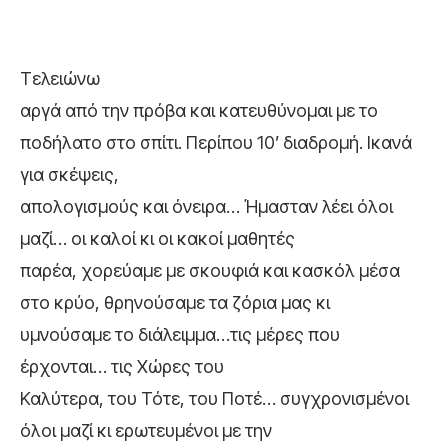
Τελειώνω
αργά από την πρόβα και κατευθύνομαι με το
ποδήλατο στο σπίτι. Περίπου 10’ διαδρομή. Ικανά
για σκέψεις,
απολογισμούς και όνειρα… Ήμασταν λέει όλοι
μαζί… οι καλοί κι οι κακοί μαθητές
παρέα, χορεύαμε με σκουφιά και κασκόλ μέσα
στο κρύο, θρηνούσαμε τα ζόρια μας κι
υμνούσαμε το διάλειμμα…τις μέρες που
έρχονται… τις Χώρες του
Καλύτερα, του Τότε, του Ποτέ… συγχρονισμένοι
όλοι μαζί κι ερωτευμένοι με την