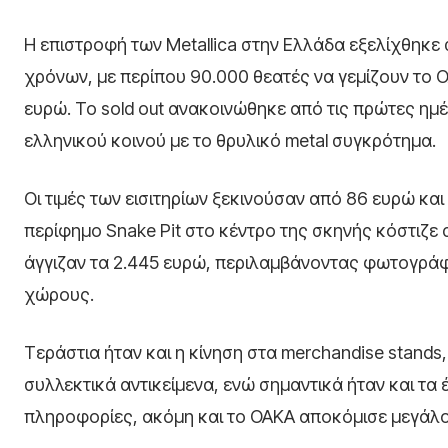
Η επιστροφή των Metallica στην Ελλάδα εξελίχθηκε
χρόνων, με περίπου 90.000 θεατές να γεμίζουν το Ο
ευρώ. Το sold out ανακοινώθηκε από τις πρώτες ημ
ελληνικού κοινού με το θρυλικό metal συγκρότημα.
Οι τιμές των εισιτηρίων ξεκινούσαν από 86 ευρώ και
περίφημο Snake Pit στο κέντρο της σκηνής κόστιζε 
άγγιζαν τα 2.445 ευρώ, περιλαμβάνοντας φωτογράφ
χώρους.
Τεράστια ήταν και η κίνηση στα merchandise stands
συλλεκτικά αντικείμενα, ενώ σημαντικά ήταν και τα
πληροφορίες, ακόμη και το ΟΑΚΑ αποκόμισε μεγάλο