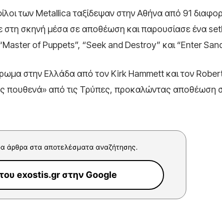
φίλοι των Metallica ταξίδεψαν στην Αθήνα από 91 διαφο
ε στη σκηνή μέσα σε αποθέωση και παρουσίασε ένα setl
“Master of Puppets”, “Seek and Destroy” και “Enter San
ωμα στην Ελλάδα από τον Kirk Hammett και τον Robert Tr
ράς πουθενά» από τις Τρύπες, προκαλώντας αποθέωση σ
α άρθρα στα αποτελέσματα αναζήτησης.
ου exostis.gr στην Google