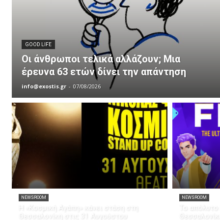
GOOD LIFE
Οι άνθρωποι τελικά αλλάζουν; Μια
έρευνα 63 ετών δίνει την απάντηση
info@exostis.gr
-
07/08/2026
NEWSROOM
NEWSROOM
Η «Κοσμική Αγάπη» κάνει στάση στη
Το απόλυτο 
Θεσσαλονίκη στις 31 Αυγούστου
Θεσσαλονίκ