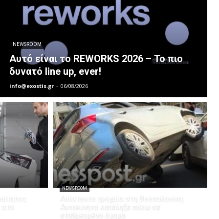
NEWSROOM
Αυτό είναι το REWORKS 2026 – Το πιο
δυνατό line up, ever!
info@exostis.gr
-
06/08/2026
NEWSROOM
ραίτητος
Απίστευτο τροχαίο στη Θεσσαλονίκη:
 στο
Αυτοκίνητο κατέληξε πάνω σε
σταθμευμένο όχημα