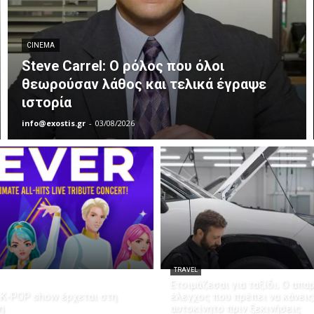
CINEMA
Steve Carrel: Ο ρόλος που όλοι
θεωρούσαν λάθος και τελικά έγραψε
ιστορία
info@exostis.gr
-
03/08/2026
TRAVEL
Ετοιμάζεσαι για ταξίδι; Ο απα
K-POP show έρχεται στη
έλεγχος που πρέπει να κάνεις
η
αυτοκίνητο πριν ξεκινήσεις