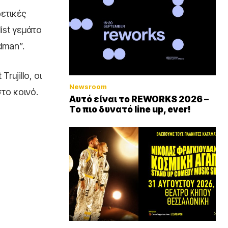
ρετικές
ist γεμάτο
dman”.
ujillo, οι
Newsroom
το κοινό.
Αυτό είναι το REWORKS 2026 –
Το πιο δυνατό line up, ever!