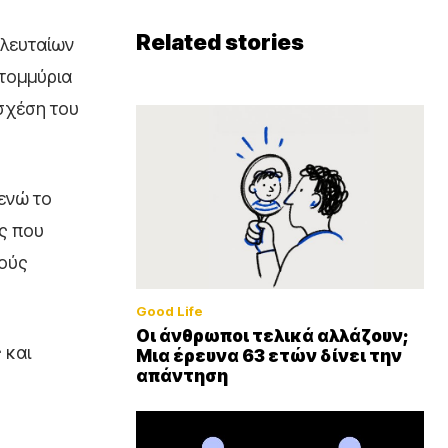
Related stories
ελευταίων
ατομμύρια
σχέση του
 ενώ το
ες που
κούς
Good Life
Οι άνθρωποι τελικά αλλάζουν;
 και
Μια έρευνα 63 ετών δίνει την
απάντηση