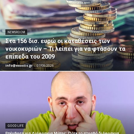
NEWSROOM
Στα 156 δισ. ευρώ οι καταθέσεις των
νοικοκυριών – Τι λείπει για να φτάσουν τα
επίπεδα του 2009
info@exostis.gr
-
07/08/2026
GOOD LIFE
Επέμβαση για Διάφραγμα Μύτης: Πότε το στραβό διάφραγμα