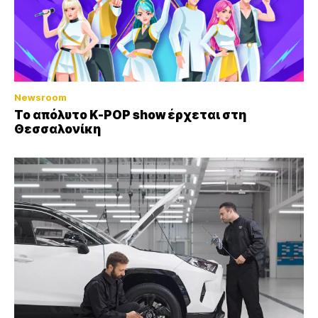
Newsroom
Το απόλυτο K-POP show έρχεται στη
Θεσσαλονίκη