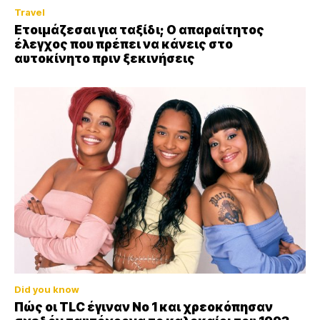
Travel
Ετοιμάζεσαι για ταξίδι; Ο απαραίτητος
έλεγχος που πρέπει να κάνεις στο
αυτοκίνητο πριν ξεκινήσεις
Did you know
Πώς οι TLC έγιναν Νο 1 και χρεοκόπησαν