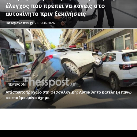
έλεγχος που πρέπει να κάνεις στο
αυτοκίνητο πριν ξεκινήσεις
info@exostis.gr
-
06/08/2026
NEWSROOM
Απίστευτο τροχαίο στη Θεσσαλονίκη: Αυτοκίνητο κατέληξε πάνω
σε σταθμευμένο όχημα