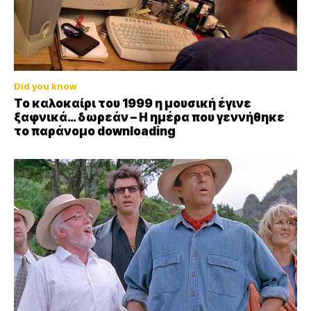
Did you know
Το καλοκαίρι του 1999 η μουσική έγινε
ξαφνικά… δωρεάν – Η ημέρα που γεννήθηκε
το παράνομο downloading