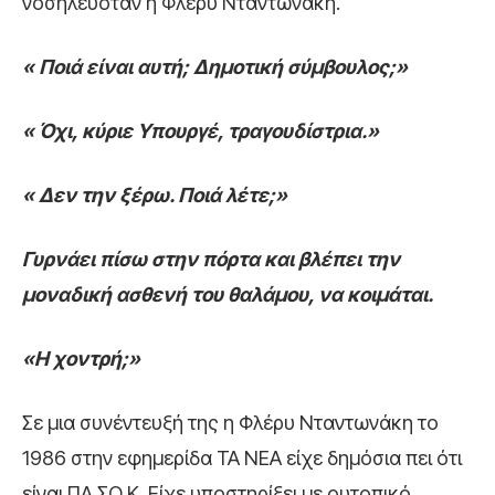
νοσηλευόταν η Φλέρυ Νταντωνάκη.
« Ποιά είναι αυτή; Δημοτική σύμβουλος;»
« Όχι, κύριε Υπουργέ, τραγουδίστρια.»
« Δεν την ξέρω. Ποιά λέτε;»
Γυρνάει πίσω στην πόρτα και βλέπει την
μοναδική ασθενή του θαλάμου, να κοιμάται.
«Η χοντρή;»
Σε μια συνέντευξή της η Φλέρυ Νταντωνάκη το
1986 στην εφημερίδα ΤΑ ΝΕΑ είχε δημόσια πει ότι
είναι ΠΑ.ΣΟ.Κ. Είχε υποστηρίξει με ουτοπικό