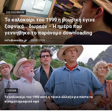
DID YOU KNOW
Το καλοκαίρι του 1999 η μουσική έγινε
ξαφνικά… δωρεάν – Η ημέρα που
γεννήθηκε το παράνομο downloading
info@exostis.gr
-
06/08/2026
CINEMA
Το καλοκαίρι του 1993 αυτή η ταινία άλλαξε για πάντα τα
κινηματογραφικά εφέ