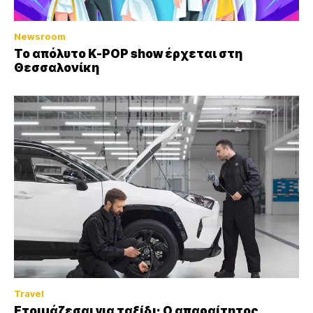
Newsroom
Το απόλυτο K-POP show έρχεται στη
Θεσσαλονίκη
Travel
Ετοιμάζεσαι για ταξίδι; Ο απαραίτητος