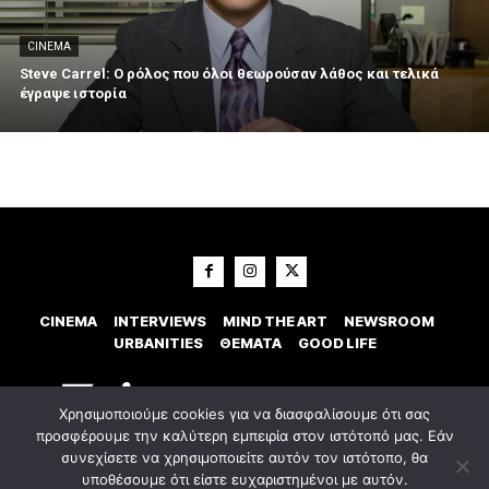
CINEMA
Steve Carrel: Ο ρόλος που όλοι θεωρούσαν λάθος και τελικά
έγραψε ιστορία
CINEMA
INTERVIEWS
MIND THE ART
NEWSROOM
URBANITIES
ΘΕΜΑΤΑ
GOOD LIFE
Χρησιμοποιούμε cookies για να διασφαλίσουμε ότι σας
προσφέρουμε την καλύτερη εμπειρία στον ιστότοπό μας. Εάν
συνεχίσετε να χρησιμοποιείτε αυτόν τον ιστότοπο, θα
υποθέσουμε ότι είστε ευχαριστημένοι με αυτόν.
© 2023 Εxostispress - All right reserved. Κατασκευή Ιστοσελίδας
idees