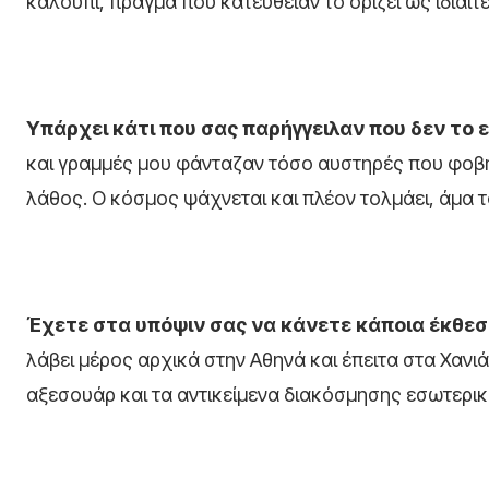
καλούπι, πράγμα που κατευθείαν το ορίζει ως ιδιαί
Υπάρχει κάτι που σας παρήγγειλαν που δεν το 
και γραμμές μου φάνταζαν τόσο αυστηρές που φοβή
λάθος. Ο κόσμος ψάχνεται και πλέον τολμάει, άμα τ
Έχετε στα υπόψιν σας να κάνετε κάποια έκθεσ
λάβει μέρος αρχικά στην Αθηνά και έπειτα στα Χανιά
αξεσουάρ και τα αντικείμενα διακόσμησης εσωτερι