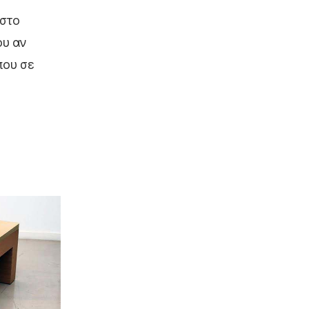
 στο
ου αν
που σε