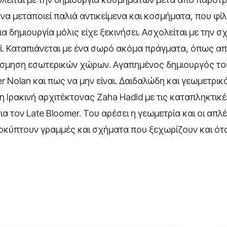
α μεταποιεί παλιά αντικείμενα και κοσμήματα, που φίλ
ια δημιουργία μόλις είχε ξεκινήσει. Ασχολείται με την σ
ί. Καταπιάνεται με ένα σωρό ακόμα πράγματα, όπως απ
ακόσμηση εσωτερικών χώρων. Αγαπημένος δημιουργός του
r Nolan και πως να μην είναι. Δαιδαλώδη και γεωμετρι
ι η Ιρακινή αρχιτέκτονας Zaha Hadid με τις καταπληκτικ
α τον Late Bloomer. Του αρέσει η γεωμετρία και οι απλ
προκύπτουν γραμμές και σχήματα που ξεχωρίζουν και ότ