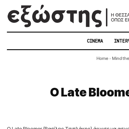
CINEMA
INTER
Home
Mind the
Ο Late Bloom
Ο Late Bloomer (Βασίλης Τσιπλάκης) άρχισε να ασχ