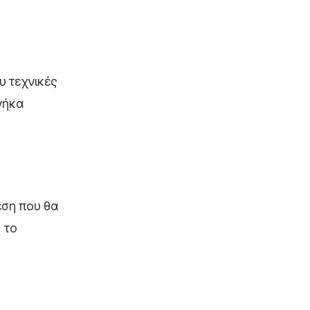
υ τεχνικές
γήκα
εση που θα
 το