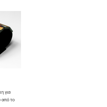
κη για
ω από το