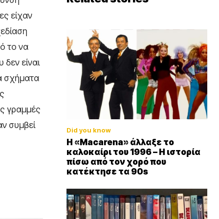
ες είχαν
χεδίαση
ό το να
 δεν είναι
κά σχήματα
ές
ές γραμμές
αν συμβεί
Did you know
Η «Macarena» άλλαξε το
καλοκαίρι του 1996 – Η ιστορία
πίσω από τον χορό που
κατέκτησε τα 90s