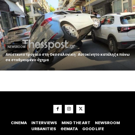
NEWSROOM
Απίστευτο τροχαίο στη Θεσσαλονίκη: Αυτοκίνητο κατέληξε πάνω
σε σταθμευμένο όχημα
CINEMA
INTERVIEWS
MIND THE ART
NEWSROOM
URBANITIES
ΘΕΜΑΤΑ
GOOD LIFE