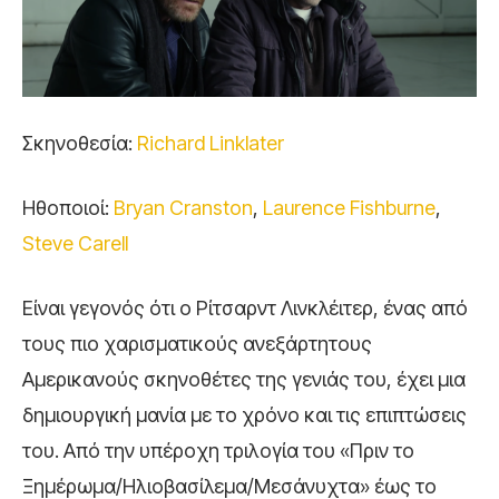
Σκηνοθεσία:
Richard Linklater
Ηθοποιοί:
Bryan Cranston
,
Laurence Fishburne
,
Steve Carell
Είναι γεγονός ότι ο Ρίτσαρντ Λινκλέιτερ, ένας από
τους πιο χαρισματικούς ανεξάρτητους
Αμερικανούς σκηνοθέτες της γενιάς του, έχει μια
δημιουργική μανία με το χρόνο και τις επιπτώσεις
του. Από την υπέροχη τριλογία του «Πριν το
Ξημέρωμα/Ηλιοβασίλεμα/Μεσάνυχτα» έως το