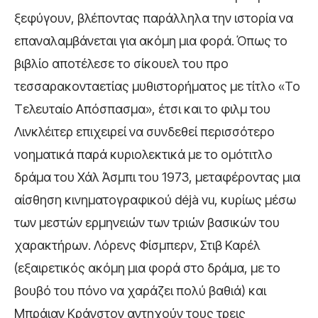
ξεφύγουν, βλέποντας παράλληλα την ιστορία να
επαναλαμβάνεται για ακόμη μια φορά. Όπως το
βιβλίο αποτέλεσε το σίκουελ του προ
τεσσαρακονταετίας μυθιστορήματος με τίτλο «Το
Τελευταίο Απόσπασμα», έτσι και το φιλμ του
Λινκλέιτερ επιχειρεί να συνδεθεί περισσότερο
νοηματικά παρά κυριολεκτικά με το ομότιτλο
δράμα του Χάλ Άσμπι του 1973, μεταφέροντας μια
αίσθηση κινηματογραφικού déjà vu, κυρίως μέσω
των μεστών ερμηνειών των τριών βασικών του
χαρακτήρων. Λόρενς Φίσμπερν, Στιβ Καρέλ
(εξαιρετικός ακόμη μια φορά στο δράμα, με το
βουβό του πόνο να χαράζει πολύ βαθιά) και
Μπράιαν Κράνστον αντηχούν τους τρεις