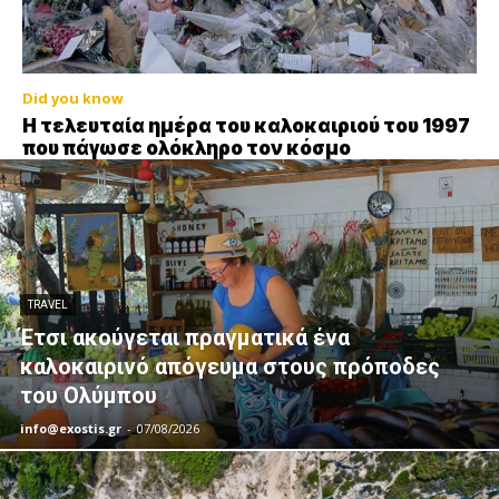
Did you know
Η τελευταία ημέρα του καλοκαιριού του 1997
που πάγωσε ολόκληρο τον κόσμο
TRAVEL
Έτσι ακούγεται πραγματικά ένα
καλοκαιρινό απόγευμα στους πρόποδες
του Ολύμπου
info@exostis.gr
-
07/08/2026