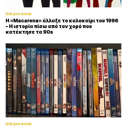
Did you know
Η «Macarena» άλλαξε το καλοκαίρι του 1996
– Η ιστορία πίσω από τον χορό που
κατέκτησε τα 90s
Did you know