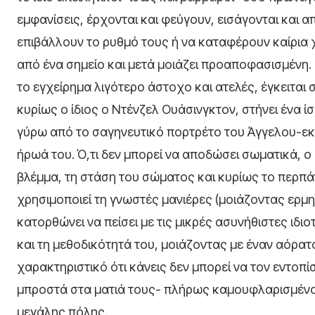
εμφανίσεις, έρχονται και φεύγουν, εισάγονται και 
επιβάλλουν το ρυθμό τους ή να καταφέρουν καίρια 
από ένα σημείο και μετά μοιάζει προαποφασισμένη. 
το εγχείρημα λιγότερο άστοχο και ατελές, έγκειται 
κυρίως ο ίδιος ο Ντένζελ Ουάσινγκτον, στήνει ένα 
γύρω από το σαγηνευτικό πορτρέτο του Άγγελου-εκ
ήρωά του. Ό,τι δεν μπορεί να αποδώσει σωματικά, ο 
βλέμμα, τη στάση του σώματος και κυρίως το περπά
χρησιμοποιεί τη γνωστές μανιέρες (μοιάζοντας ερμ
κατορθώνει να πείσει με τις μικρές ασυνήθιστες ιδι
και τη μεθοδικότητά του, μοιάζοντας με έναν αόρατ
χαρακτηριστικό ότι κάνεις δεν μπορεί να τον εντοπίσ
μπροστά στα ματιά τους- πλήρως καμουφλαρισμέν
μεγάλης πόλης.