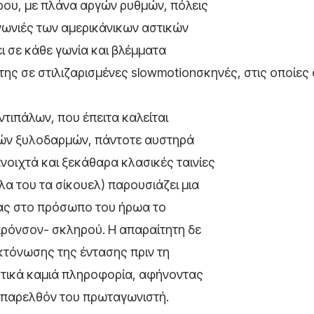
ου, με πλάνα αργών ρυθμών, πόλεις
γωνιές των αμερικάνικων αστικών
ι σε κάθε γωνία και βλέμματα
 της σε στιλιζαρισμένες slowmotionσκηνές, στις οποίες
ντιπάλων, που έπειτα καλείται
ιών ξυλοδαρμών, πάντοτε αυστηρά
νοιχτά και ξεκάθαρα κλασικές ταινίες
λα του τα σίκουελ) παρουσιάζει μια
τας στο πρόσωπο του ήρωα το
ρόνσον- σκληρού. Η απαραίτητη δε
κτόνωσης της έντασης πριν τη
στικά καμιά πληροφορία, αφήνοντας
 παρελθόν του πρωταγωνιστή.