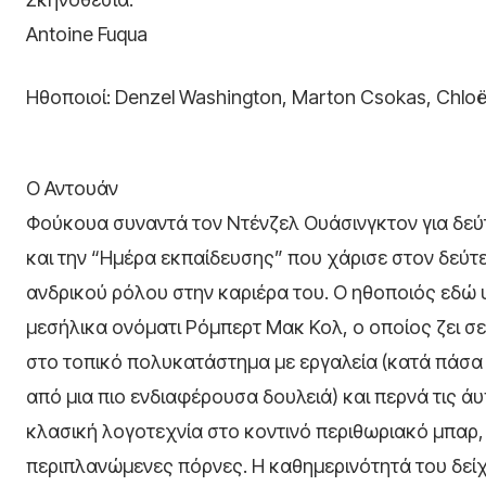
Antoine Fuqua
Ηθοποιοί
: Denzel Washington, Marton Csokas, Chlo
ë
Ο Αντουάν
Φούκουα συναντά τον Ντένζελ Ουάσινγκτον για δεύ
και την “Ημέρα εκπαίδευσης” που χάρισε στον δεύ
ανδρικού ρόλου στην καριέρα του. Ο ηθοποιός εδώ 
μεσήλικα ονόματι Ρόμπερτ Μακ Κολ, ο οποίος ζει σε
στο τοπικό πολυκατάστημα με εργαλεία (κατά πάσα
από μια πιο ενδιαφέρουσα δουλειά) και περνά τις ά
κλασική λογοτεχνία στο κοντινό περιθωριακό μπαρ,
περιπλανώμενες πόρνες. Η καθημερινότητά του δείχ