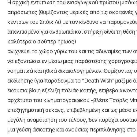
Η αρχική εντύπωση του εισαγωγικού πρώτου μισάωρ
απρόσωπες (θυμίζοντας μερικές από τις σκοτεινές 
κέντρων του Σπάικ Λι) με τον κίνδυνο να παραμονεύε
απελπισμένα για ανθρωπιά και στήριξη δίνει τη θέση
καλύτερα ο σούπερ ήρωας)
ανιχνεύει το χώρο γύρω του και τις αδυναμίες των α
να εξοντώσει εν μέσω μιας παράστασης χορογραφ
νοηματικά και ηθικά δικαιολογημένων. Θυμίζοντας α
εκδίκησης (για παράδειγμα το “Death Wish”μαζί με ό
εκούσια βίαιη εξέλιξη παλιάς κοπής, επιβεβαιώνον
αρχέτυπο του κινηματογραφικού -βλέπε Τσαρλς Μπ
επεξηγηματική σεκάνς, επιβεβλημένη και ως μέσο ε
μεγάλη αναμέτρηση του τέλους, δεν παρέχει ουσια
μια γεύση άσκοπης και ανούσιας περιπλάνησης στο