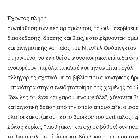
Έχοντας πλήρη
συναίσθηση των περιορισμών του, το φιλμ σερβίρει
διασκέδασης, δράσης και βίας, καταφέρνοντας όμω
και αινιγματικής γοητείας του Ντένζελ Ουάσινγκτον
στηριγμένο, να κινηθεί σε ικανοποιητικά επίπεδα έν
ενδιαφέρον παρόλα τα κλισέ και την αναίτια μεγάλη 
αλληγορίες σχετικά με τα βιβλία που ο κεντρικός ήρ
ματαιότητα στην συνειδητοποίηση της χαμένης του 
“δεν λες ότι έχει και χαρούμενο φινάλε”, χάνονται 
καταιγιστική δράση από την οποία απουσιάζει ο ι
όλοι οι κακοί (ακόμη και ο βασικός του αντίπαλος
Σόκας κυρίως “αισθητικά” και όχι σε βάθος) δεν πα
το ίδιο απειλητικοί -ίσως και βάρβαροι- όσο πρωτα