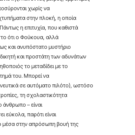
αποσύρονται χωρίς να
χτυπήματα στην πλοκή, η οποία
Πάντως η επιτυχία, που καθιστά
στο ότι ο Φούκουα, αλλά
ίσως και ανυπόστατο μυστήριο
δικητή και προστάτη των αδυνάτων
ηθοποιός το μεταδίδει με το
τημά του. Μπορεί να
ηνευτικά σε αυτόματο πιλότο), ωστόσο
οτροπίες, τη σχολαστικότητα
ο άνθρωπο – είναι
ει εύκολα, παρότι είναι
ο μέσα στην απρόσωπη βουή της