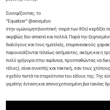
Συνοψίζοντας, το
“Equalizer” (βασισμένο
στην ομώνυμητηλεοπτική
σειρά των 80s) κερδίζει τ
ακριβώς δεν απαιτεί και πολλά. Παρά την ξεφτισμέν
διαλόγους και τους ημιτελείς, επιφανειακούς χαρακ
παρουσιάζονται τελείως ασήμαντες, ακόμη και η τ
πολύ γρήγορα στην αφάνεια, προσπαθώντας να δικα
τέλος), είναι συνεπής και τακτική, σαν τους χτύπο
σχεδόν πιστά τα στερεότυπα του είδους της. Της ε
γεμάτης ένταση και απενοχοποιημένη βια ταινίας δ