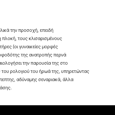
ελικά την προσοχή, επειδή
η πλοκή, τους κλισαρισμένους
τήρες (οι γυναικείες μορφές
ροφοδότης της ανατροπής περνά
ιολογήσει την παρουσία της στο
υς του ρολογιού του ήρωά της, υπηρετώντας
ύπεπτης, αδύναμης σεναριακά, άλλα
ράσης.