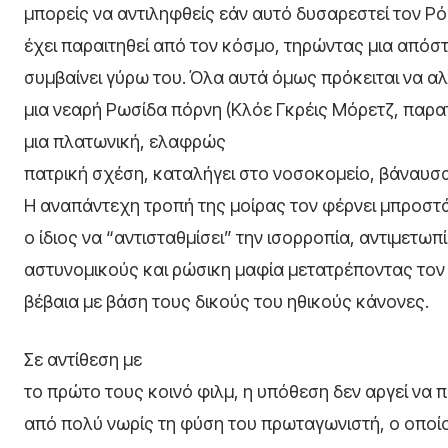
μπορείς να αντιληφθείς εάν αυτό δυσαρεστεί τον Ρό
έχει παραιτηθεί από τον κόσμο, τηρώντας μια απόσ
συμβαίνει γύρω του. Όλα αυτά όμως πρόκειται να αλ
μια νεαρή Ρωσίδα πόρνη (Κλόε Γκρέις Μόρετζ, παρατ
μια πλατωνική, ελαφρώς
πατρική σχέση, καταλήγει στο νοσοκομείο, βάναυσ
Η αναπάντεχη τροπή της μοίρας τον φέρνει μπροστ
ο ίδιος να “αντισταθμίσει” την ισορροπία, αντιμετω
αστυνομικούς και ρώσικη μαφία μετατρέποντας τον
βέβαια με βάση τους δικούς του ηθικούς κάνονες.
Σε αντίθεση με
το πρώτο τους κοινό φιλμ, η υπόθεση δεν αργεί να
από πολύ νωρίς τη φύση του πρωταγωνιστή, ο οποίος