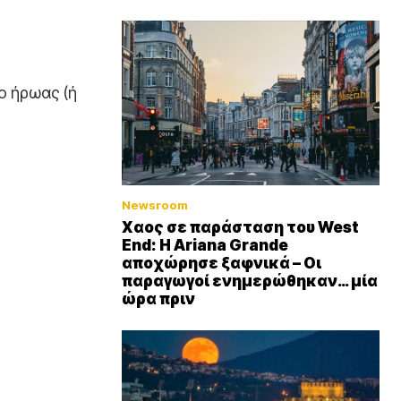
 ο ήρωας (ή
Newsroom
Xαος σε παράσταση του West
End: Η Αriana Grande
αποχώρησε ξαφνικά – Οι
παραγωγοί ενημερώθηκαν… μία
ώρα πριν