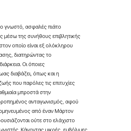
 το γνωστό, ασφαλές πιάτο
ς μέσω της συνήθους επιβλητικής
 στον οποίο είναι εξ ολόκληρου
τασης, διατηρώντας το
διάρκεια. Οι όποιες
ωας διαβάζει, όπως και η
ζωής που παρόλες τις επιτυχίες
βαθμιαία μπροστά στην
σορροπημένος ανταγωνισμός, αφού
, ερμηνευμένος από έναν Μάρτον
ρουσιάζονται ούτε στο ελάχιστο
γωνιστής. Κάνοντας μικρές, εμβόλιμες