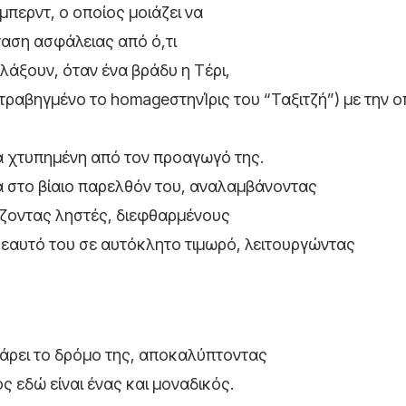
μπερντ, ο οποίος μοιάζει να
ταση ασφάλειας από ό,τι
λάξουν, όταν ένα βράδυ η Τέρι,
ραβηγμένο το homageστηνΊρις του “Ταξιτζή”) με την ο
α χτυπημένη από τον προαγωγό της.
ά στο βίαιο παρελθόν του, αναλαμβάνοντας
πίζοντας ληστές, διεφθαρμένους
 εαυτό του σε αυτόκλητο τιμωρό, λειτουργώντας
 πάρει το δρόμο της, αποκαλύπτοντας
 εδώ είναι ένας και μοναδικός.