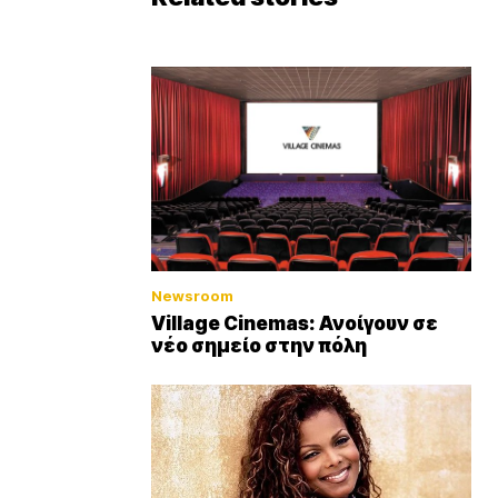
Newsroom
Village Cinemas: Ανοίγουν σε
νέο σημείο στην πόλη